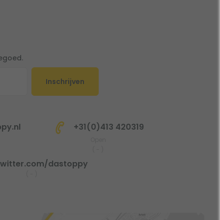
tegoed.
Inschrijven
py.nl
+31(0)413 420319
Open
(
-
)
witter.com/dastoppy
(
-
)