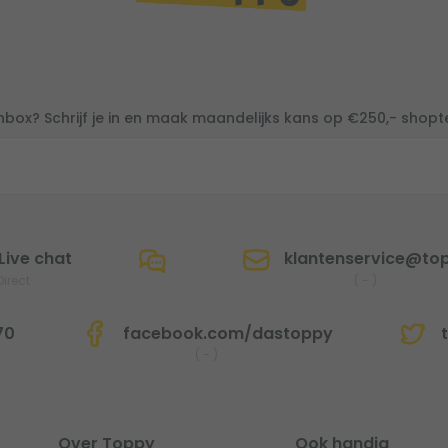
inbox? Schrijf je in en maak maandelijks kans op €250,- shop
Live chat
klantenservice@top
Direct
(
-
)
70
facebook.com/dastoppy
t
(
-
)
Over Toppy
Ook handig