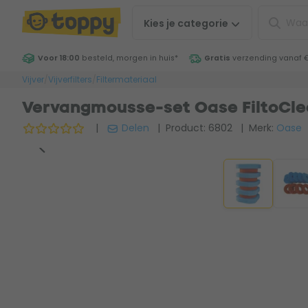
Kies je
categorie
Voor 18:00
besteld, morgen in huis
*
Gratis
verzending vanaf 
Vijver
/
Vijverfilters
/
Filtermateriaal
Vervangmousse-set Oase FiltoCle
|
Delen
| Product: 6802
| Merk:
Oase