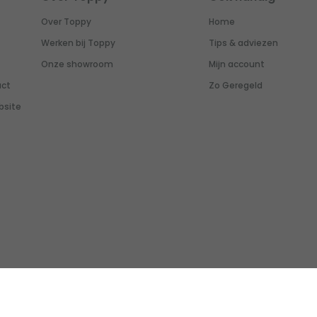
Over Toppy
Home
Werken bij Toppy
Tips & adviezen
Onze showroom
Mijn account
uct
Zo Geregeld
bsite