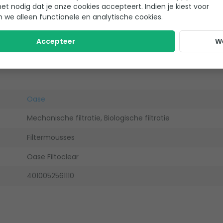
het nodig dat je onze cookies accepteert. Indien je kiest voor
n we alleen functionele en analytische cookies.
Accepteer
W
Oase
Mechanische filtratie, Biologische filtratie
Filtermousses
Oase Filtoclear
4010052561110