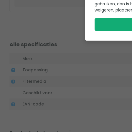
gebruiken, dan is 
weigeren, plaatse
Alle specificaties
Merk
Toepassing
Filtermedia
Geschikt voor
EAN-code