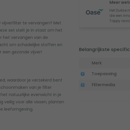
Meer wet
Het Duitse 
die een inno
Toppy asso
0 vijverfilter te vervangen? Met
ze set stelt je in staat om het
oor het vervangen van de
kracht om schadelijke stoffen en
Belangrijkste specific
or een gezonde vijver!
Merk
Toepassing
d, waardoor je verzekerd bent
Filtermedia
 schoonmaken van je filter
het natuurlijke evenwicht in je
 veilig voor alle vissen, planten
nde leefomgeving.