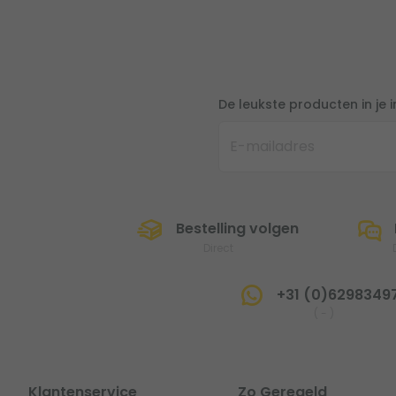
De leukste producten in je 
Bestelling volgen
Direct
+31 (0)6298349
(
-
)
Klantenservice
Zo Geregeld