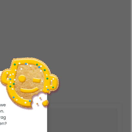
 we
n.
rag
ten?