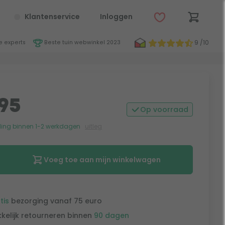
Klantenservice
Inloggen
9 /10
 experts
Beste tuin webwinkel 2023
95
Op voorraad
ing binnen 1-2 werkdagen
uitleg
Voeg toe aan mijn winkelwagen
tis
bezorging vanaf 75 euro
kelijk retourneren binnen
90 dagen