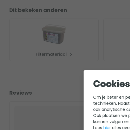
Dit bekeken anderen
Filtermateriaal
Cookies
Reviews
Om je beter en per
technieken. Naast
ook analytische c
Ook plaatsen we p
kunnen volgen en 
Lees
hier
alles ove