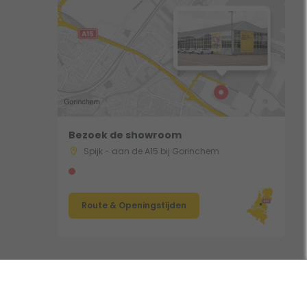
Bezoek de showroom
Spijk - aan de A15 bij Gorinchem
Route & Openingstijden