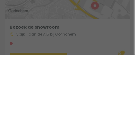
Bezoek de showroom
Spijk - aan de A15 bij Gorinchem
Route & Openingstijden
Volg ons:
Beoordeeld door klanten met een 9,0 uit 30780 beoordelingen •