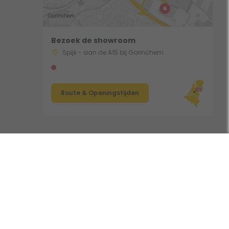
Bezoek de showroom
Spijk - aan de A15 bij Gorinchem
Route & Openingstijden
Volg ons: