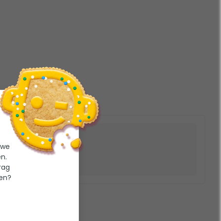
 we
n.
rag
ten?