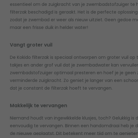
essentieel om de zuigkracht van je zwembadstofzuiger te her
filterzak beschadigd is geraakt. Het is de perfecte oplossin
zodat je zwembad er weer als nieuw uitziet. Geen gedoe me
maar een frisse duik in helder water!
Vangt groter vuil
De Kokido filterzak is speciaal ontworpen om groter vuil op
takjes en ander grof vuil dat je zwembadwater kan vervuilen. D
zwembadstofzuiger optimaal presteren en hoef je je geen
verminderde zuigkracht. Zo geniet je langer van een scho
dat je constant de filterzak hoeft te vervangen.
Makkelijk te vervangen
Niemand houdt van ingewikkelde klusjes, toch? Gelukkig is d
eenvoudig te vervangen. Binnen een handomdraai heb je de
de nieuwe geplaatst. Dit betekent meer tijd om te geniete