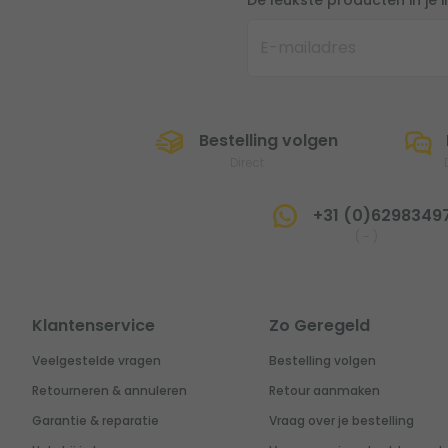
De leukste producten in je 
Bestelling volgen
Direct
+31 (0)6298349
(
-
)
Klantenservice
Zo Geregeld
Veelgestelde vragen
Bestelling volgen
Retourneren & annuleren
Retour aanmaken
Garantie & reparatie
Vraag over je bestelling