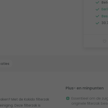
Bet
Eerl
Bes
30.
caties
Plus- en minpunten
Essentieel om de zuig
ken? Met de Kokido filterzak
originele filterzak be
iniging. Deze filterzak is