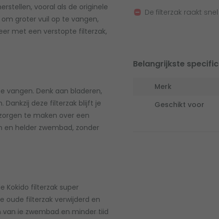
stellen, vooral als de originele
De filterzak raakt sne
g om groter vuil op te vangen,
er met een verstopte filterzak,
Belangrijkste specific
Merk
 te vangen. Denk aan bladeren,
ankzij deze filterzak blijft je
Geschikt voor
 zorgen te maken over een
on en helder zwembad, zonder
e Kokido filterzak super
 oude filterzak verwijderd en
n van je zwembad en minder tijd