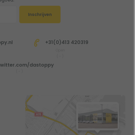
tegoed.
Inschrijven
py.nl
+31(0)413 420319
Open
(
-
)
witter.com/dastoppy
(
-
)