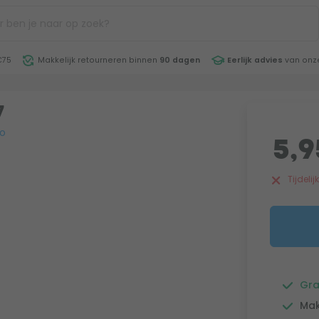
€75
Makkelijk retourneren binnen
90 dagen
Eerlijk advies
van onze
7
do
5,9
Tijdeli
Gra
Mak