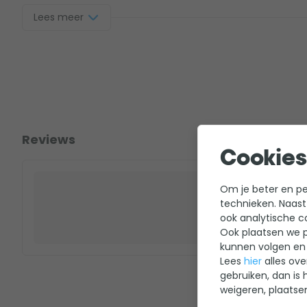
kwijt aan onderhoud. Ideaal voor iedereen die van gemak h
Lees meer
van een frisse duik!
Reviews
Cookies
Om je beter en per
technieken. Naast
ook analytische c
Ook plaatsen we p
kunnen volgen en 
Lees
hier
alles ove
gebruiken, dan is 
weigeren, plaatse