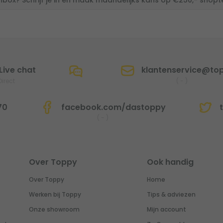
inbox? Schrijf je in en maak maandelijks kans op €250,- shop
Live chat
klantenservice@top
Direct
(
-
)
70
facebook.com/dastoppy
t
(
-
)
Over Toppy
Ook handig
Over Toppy
Home
Werken bij Toppy
Tips & adviezen
Onze showroom
Mijn account