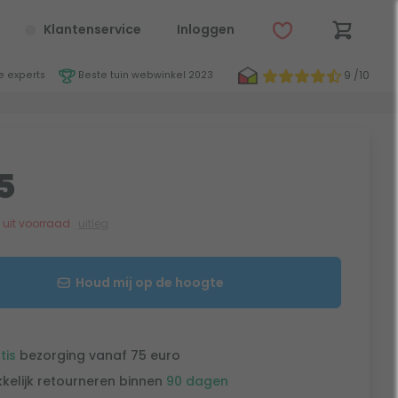
Klantenservice
Inloggen
9 /10
 experts
Beste tuin webwinkel 2023
5
jk uit voorraad
uitleg
Houd mij op de hoogte
tis
bezorging vanaf 75 euro
kelijk retourneren binnen
90 dagen