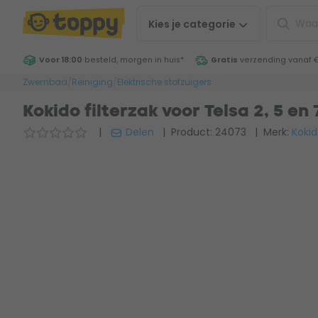
Kies je
categorie
Voor 18:00
besteld, morgen in huis
*
Gratis
verzending vanaf 
Zwembad
/
Reiniging
/
Elektrische stofzuigers
Kokido filterzak voor Telsa 2, 5 en 
|
Delen
| Product: 24073
| Merk:
Koki