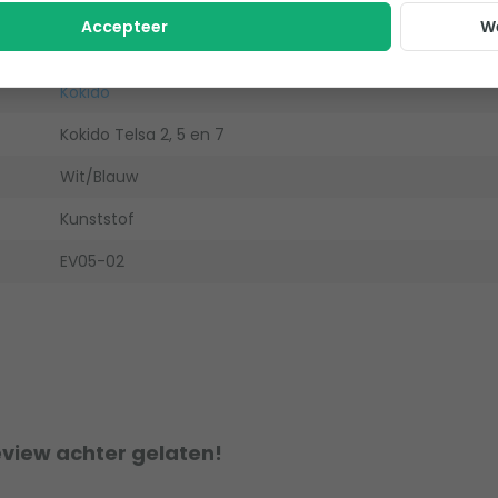
Accepteer
W
Kokido
Kokido Telsa 2, 5 en 7
Wit/Blauw
Kunststof
EV05-02
eview achter gelaten!