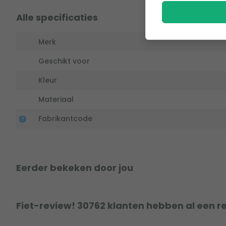
Alle specificaties
Merk
Geschikt voor
Kleur
Materiaal
Fabrikantcode
Eerder bekeken door jou
Fiet-review! 30762 klanten hebben al een r