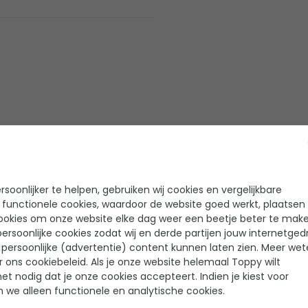
oudt en snel weer wil genieten
soonlijker te helpen, gebruiken wij cookies en vergelijkbare
Helaas!
 functionele cookies, waardoor de website goed werkt, plaatsen
Er zijn nog geen reviews geschreven voor dit product
ookies om onze website elke dag weer een beetje beter te make
ersoonlijke cookies zodat wij en derde partijen jouw internetged
persoonlijke (advertentie) content kunnen laten zien. Meer we
r ons cookiebeleid. Als je onze website helemaal Toppy wilt
het nodig dat je onze cookies accepteert. Indien je kiest voor
n we alleen functionele en analytische cookies.