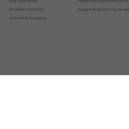
Hulp bij je keuze
Vraag over je gekochte prod
Bestellen & betalen
Vraag over product op de we
Levertijd & bezorging