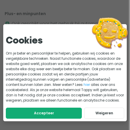
Waarom Toppy Zwavelzuur?
Plus- en minpunten
Optimale pH-balans:
Houd de pH-waarde van je
Ook geschikt voor het gebruik bij automatische
zwembadwater tussen 7,2 en 7,6 voor de beste
doseer systemen
waterkwaliteit.
Snelle manier om de pH-waarde in zwembadwater te
Cookies
Eenvoudig in gebruik:
Werkt perfect met een
verlagen
automatische pH-regelaar en helpt de pH-waarde
Om je beter en persoonlijker te helpen, gebruiken wij cookies en
Alleen af te halen in de winkel in Spijk
betrouwbaar te verlagen.
vergelijkbare technieken. Naast functionele cookies, waardoor de
website goed werkt, plaatsen we ook analytische cookies om onze
Veelzijdig:
Geschikt voor elk type zwembad,
website elke dag weer een beetje beter te maken. Ook plaatsen we
ongeacht grootte of gebruiksintensiteit.
Belangrijkste specificaties
persoonlijke cookies zodat wij en derde partijen jouw
internetgedrag kunnen volgen en persoonlijke (advertentie)
Merk
Toppy
content kunnen laten zien. Meer weten? Lees
hier
alles over ons
Handige verpakking van 20 liter
cookiebeleid. Als je onze website helemaal Toppy wilt gebruiken,
Soort
pH min
dan is het nodig dat je onze cookies accepteert. Indien je kiest voor
weigeren, plaatsen we alleen functionele en analytische cookies.
Toppy’s Vloeibaar Chloor wordt geleverd in een stevige
Productvorm
Vloeistof
jerrycan van 20 liter. Bovendien wordt er €8,50 statiegeld
Accepteer
Weigeren
per jerrycan gerekend. Lever je een lege jerrycan in? Dan
Inhoud
20 liter
hoef je bij je volgende aankoop geen statiegeld meer te