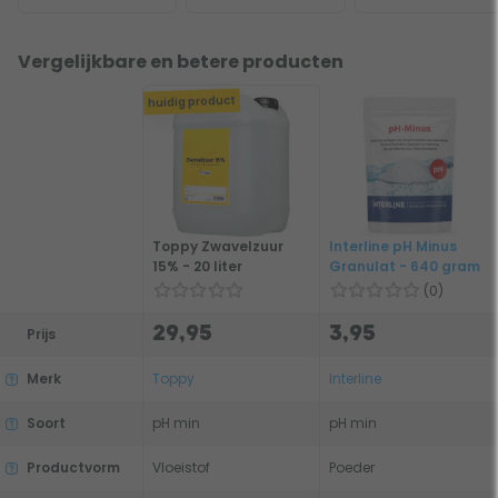
Vergelijkbare en betere producten
huidig product
Toppy Zwavelzuur
Interline pH Minus
15% - 20 liter
Granulat - 640 gram
(0)
29,95
3,95
Prijs
Merk
Toppy
Interline
Soort
pH min
pH min
Productvorm
Vloeistof
Poeder