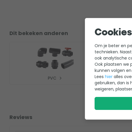
Cookies
Dit bekeken anderen
Om je beter en per
technieken. Naast
ook analytische c
Ook plaatsen we p
kunnen volgen en 
Lees
hier
alles ove
PVC
gebruiken, dan is 
weigeren, plaatse
Reviews