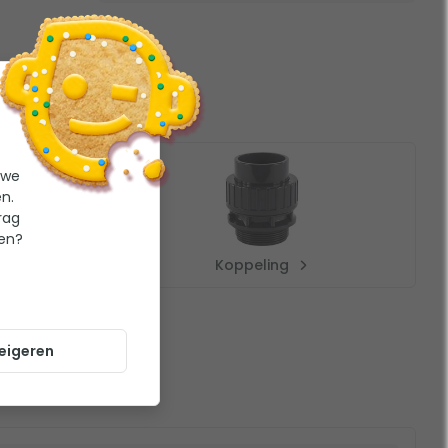
 we
n.
rag
ten?
Koppeling
eigeren