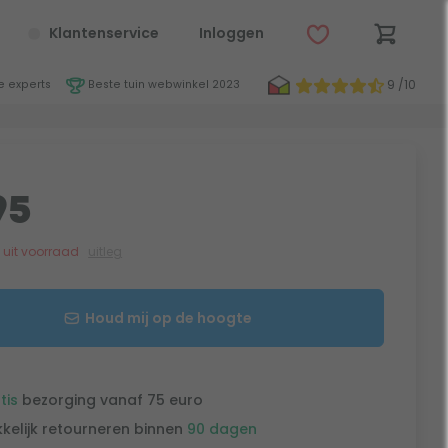
Klantenservice
Inloggen
9 /10
 experts
Beste tuin webwinkel 2023
95
jk uit voorraad
uitleg
Houd mij op de hoogte
tis
bezorging vanaf 75 euro
kelijk retourneren binnen
90 dagen