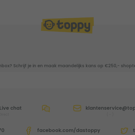
inbox? Schrijf je in en maak maandelijks kans op €250,- shop
Live chat
klantenservice@top
Direct
(
-
)
70
facebook.com/dastoppy
t