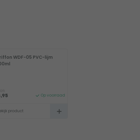
riffon WDF-05 PVC-lijm
00ml
,95
Op voorraad
8,95
ekijk product