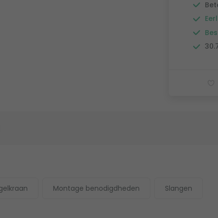
Bet
Eerl
Bes
30.
gelkraan
Montage benodigdheden
Slangen