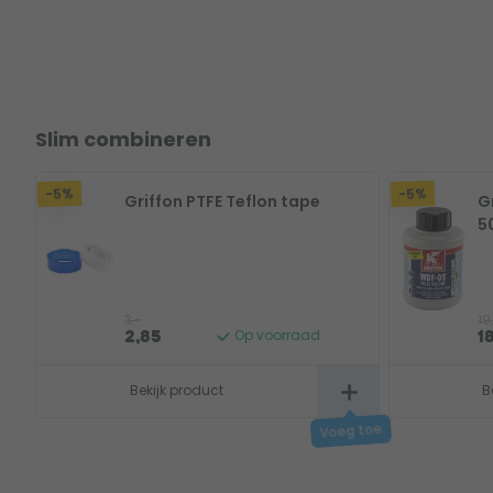
Slim combineren
-5%
-5%
Griffon PTFE Teflon tape
G
5
3,-
19
Op voorraad
2,85
1
Bekijk product
B