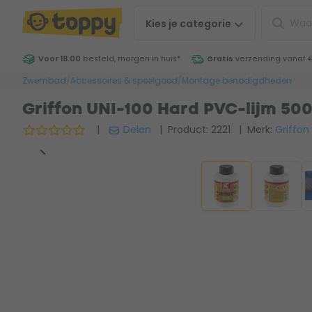
Kies je
categorie
Voor 18:00
besteld, morgen in huis
*
Gratis
verzending vanaf 
Zwembad
/
Accessoires & speelgoed
/
Montage benodigdheden
Griffon UNI-100 Hard PVC-lijm 50
|
Delen
| Product: 2221
| Merk:
Griffon