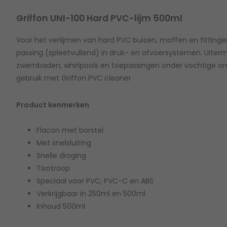
Griffon UNI-100 Hard PVC-lijm 500ml
Voor het verlijmen van hard PVC buizen, moffen en fittin
passing (spleetvullend) in druk- en afvoersystemen. Uiterm
zwembaden, whirlpools en toepassingen onder vochtige o
gebruik met Griffon PVC cleaner
Product kenmerken
Flacon met borstel
Met snelsluiting
Snelle droging
Tixotroop
Speciaal voor PVC, PVC-C en ABS
Verkrijgbaar in 250ml en 500ml
Inhoud 500ml