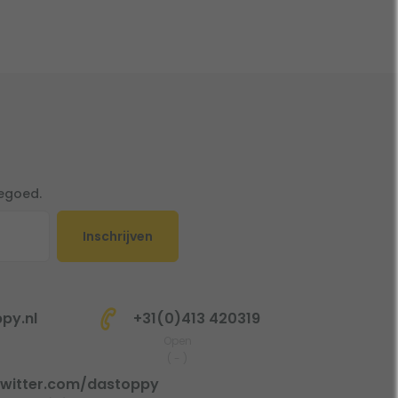
tegoed.
Inschrijven
py.nl
+31(0)413 420319
Open
(
-
)
witter.com/dastoppy