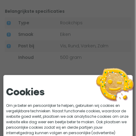
Belangrijkste specificaties
Type
Rookchips
Smaak
Eiken
Past bij
Vis, Rund, Varken, Zalm
Inhoud
500 gram
Bekijk alle specificaties
Cookies
Om je beter en persoonlijker te helpen, gebruiken wij cookies en
vergelijkbare technieken. Naast functionele cookies, waardoor de
Dit bekeken anderen
website goed werkt, plaatsen we ook analytische cookies om onze
website elke dag weer een beetje beter te maken. Ook plaatsen we
persoonlijke cookies zodat wij en derde partijen jouw
internetgedrag kunnen volgen en persoonlijke (advertentie)