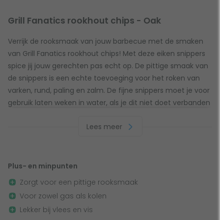
Grill Fanatics rookhout chips - Oak
Verrijk de rooksmaak van jouw barbecue met de smaken
van Grill Fanatics rookhout chips! Met deze eiken snippers
spice jij jouw gerechten pas echt op. De pittige smaak van
de snippers is een echte toevoeging voor het roken van
varken, rund, paling en zalm. De fijne snippers moet je voor
gebruik laten weken in water, als je dit niet doet verbanden
deze meteen. Daarnaast is het belangrijk dat je de snippers
Lees meer
alleen gebruikt in een rookbox of ingepakt in aluminium. Zo
ervaar jij de echte rooksmaak van eikenhout!
Plus- en minpunten
Zorgt voor een pittige rooksmaak
Voor zowel gas als kolen
Lekker bij vlees en vis