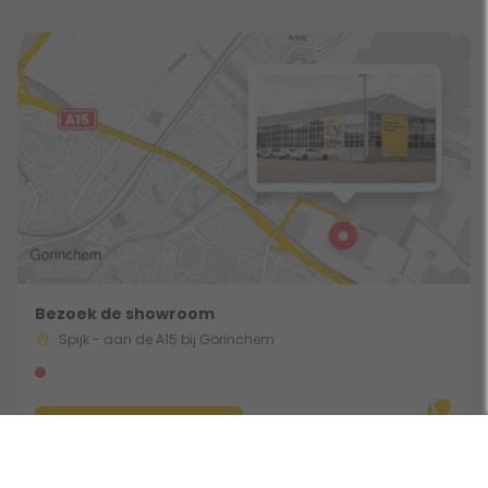
Bezoek de showroom
Spijk - aan de A15 bij Gorinchem
Route & Openingstijden