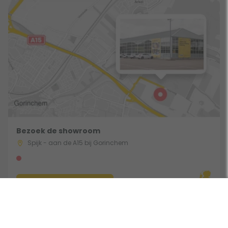
Bezoek de showroom
Spijk - aan de A15 bij Gorinchem
Route & Openingstijden