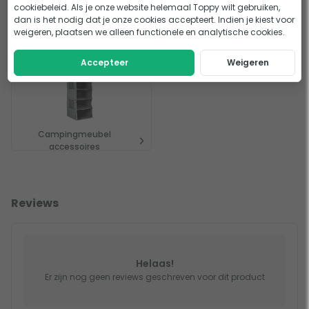
cookiebeleid. Als je onze website helemaal Toppy wilt gebruiken,
dan is het nodig dat je onze cookies accepteert. Indien je kiest voor
Campingstoelen
Campingmeubels
weigeren, plaatsen we alleen functionele en analytische cookies.
Accepteer
Weigeren
Campingmeubel
accessoires
Reviews
Helaas!
Er zijn nog geen reviews geschreven voor dit product