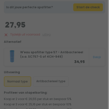
Is dit jouw perfecte spafilter?
Start de check
27,95
Tijdelijk uit voorraad
uitleg
Alternatief
W'eau spafilter type 57 - Antibacterieel
(o.a. SC757-S of 4CH-949)
Bekijk
34,95
Uitvoering
Antibacterieel type
Normaal type
Profiteer van stapelkorting:
Koop er 2 voor € 26,55 per stuk en bespaar 5%
Koop er 3 voor € 25,16 per stuk en bespaar 10%