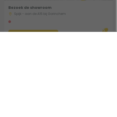
Bezoek de showroom
Spijk - aan de A15 bij Gorinchem
Route & Openingstijden
Volg ons:
Beoordeeld door klanten met een 9,0 uit 30762 beoordelingen •
Onderdeel van Toppy B.V. • Alle prijzen zijn inclusief BTW •
Copyright 2006 - 2026
Cookies
•
Algemene voorwaarden
•
Privacy