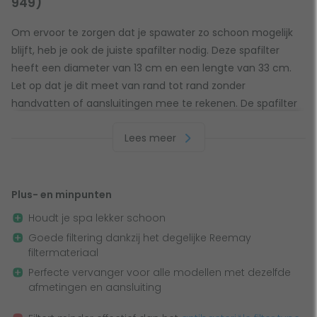
949)
Om ervoor te zorgen dat je spawater zo schoon mogelijk
blijft, heb je ook de juiste spafilter nodig. Deze spafilter
heeft een diameter van 13 cm en een lengte van 33 cm.
Let op dat je dit meet van rand tot rand zonder
handvatten of aansluitingen mee te rekenen. De spafilter
sluit je aan door middel van een inwendig schroefdraad en
Lees meer
de bovenkant is gesloten. Check goed of de afmetingen
en aansluitingen overeenkomen met je huidige spafilter
om te voorkomen dat de spafilter niet goed past!
Plus- en minpunten
Houdt je spa lekker schoon
Goede filtering dankzij het degelijke Reemay
Deze spafilter is 33 x 13 cm groot en vervangt onder
filtermateriaal
andere:
Perfecte vervanger voor alle modellen met dezelfde
Darrly filter SC757
afmetingen en aansluiting
Darrly filter 40508