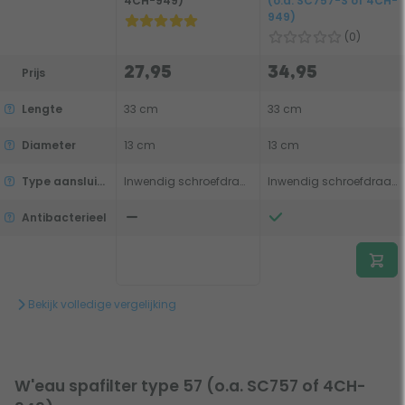
4CH-949)
(o.a. SC757-S of 4CH-
949)
(0)
27,95
34,95
Prijs
Lengte
33 cm
33 cm
Diameter
13 cm
13 cm
Type aansluiting
Inwendig schroefdraad
Inwendig schroefdraad
Antibacterieel
Bekijk volledige vergelijking
W'eau spafilter type 57 (o.a. SC757 of 4CH-