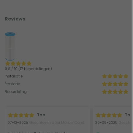
Reviews
9.8 / 10 (17 beoordelingen)
Installatie
Prestatie
Beoordeling
Top
Top
07-12-2025
Geschreven door Marcel Coret
30-09-2025
Geschre