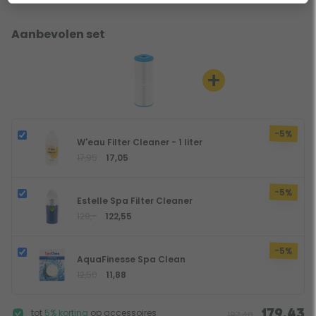
Aanbevolen set
+
-5%
W'eau Filter Cleaner - 1 liter
17,95
17,05
-5%
Estelle Spa Filter Cleaner
129,-
122,55
-5%
AquaFinesse Spa Clean
12,50
11,88
tot
5% korting
op accessoires
179,43
187,40