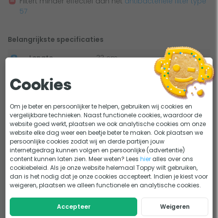
Filtert minder effectief dan het
antibacteriële filter type
Pleatco filter PWW50L
57
Unicel filter 4CH-949
Filbur filter FC-0172
Belangrijkste specificaties
Tip:
Ook voor andere merken en typen is deze spafilter
Lengte
33 cm
geschikt, als de oude en nieuwe filter maar dezelfde
afmetingen en sluiting hebben.
Diameter
13 cm
Cookies
Type aansluiting
Inwendig schroefdraad
Om je beter en persoonlijker te helpen, gebruiken wij cookies en
4,6 cm grove vrouwelijke
vergelijkbare technieken. Naast functionele cookies, waardoor de
Onderkant filter
website goed werkt, plaatsen we ook analytische cookies om onze
schroefdraad (buitendiameter)
website elke dag weer een beetje beter te maken. Ook plaatsen we
persoonlijke cookies zodat wij en derde partijen jouw
Bovenkant filter
Gesloten met handvat
internetgedrag kunnen volgen en persoonlijke (advertentie)
content kunnen laten zien. Meer weten? Lees
hier
alles over ons
Antibacterieel
Bekijk alle specificaties
cookiebeleid. Als je onze website helemaal Toppy wilt gebruiken,
dan is het nodig dat je onze cookies accepteert. Indien je kiest voor
Lastig kiezen?
weigeren, plaatsen we alleen functionele en analytische cookies.
Welk spa filter heb ik nodig?
KEUZEHULP
Accepteer
Weigeren
Wanneer het filter van jouw spa vervangen?
ADVIES