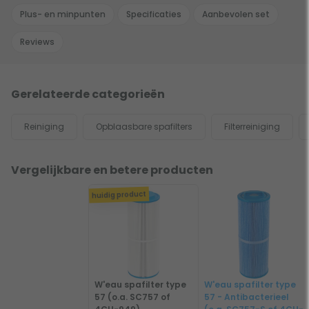
Plus- en minpunten
Specificaties
Aanbevolen set
Reviews
Gerelateerde categorieën
Reiniging
Opblaasbare spafilters
Filterreiniging
Vergelijkbare en betere producten
huidig product
W'eau spafilter type
W'eau spafilter type
57 (o.a. SC757 of
57 - Antibacterieel