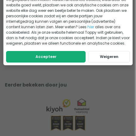
website goed werkt, plaatsen we ook analytische cookies om onze
website elke dag weer een beetje beter te maken. Ook plaatsen we
Reviews
persoonlijke cookies zodat wij en derde partijen jouw
internetgedrag kunnen volgen en persoonlijke (advertentie)
content kunnen laten zien. Meer weten? Lees
hier
alles over ons
cookiebeleid. Als je onze website helemaal Toppy wilt gebruiken,
dan is het nodig dat je onze cookies accepteert. Indien je kiest voor
Helaas!
weigeren, plaatsen we alleen functionele en analytische cookies.
Er zijn nog geen reviews geschreven voor dit product
Accepteer
Weigeren
Eerder bekeken door jou