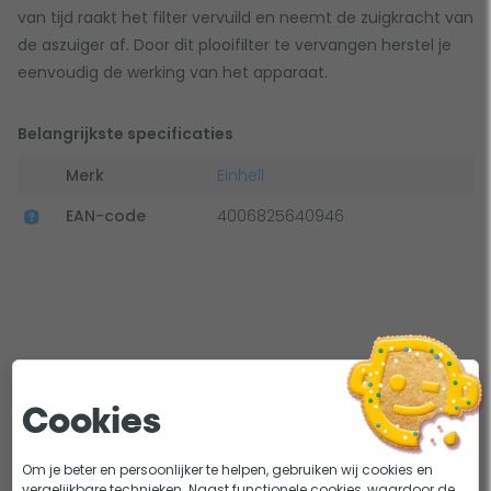
van tijd raakt het filter vervuild en neemt de zuigkracht van
de aszuiger af. Door dit plooifilter te vervangen herstel je
eenvoudig de werking van het apparaat.
Belangrijkste specificaties
Merk
Einhell
EAN-code
4006825640946
Bekijk alle specificaties
Cookies
Om je beter en persoonlijker te helpen, gebruiken wij cookies en
vergelijkbare technieken. Naast functionele cookies, waardoor de