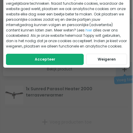
vergelijkbare technieken. Naast functionele cookies, waardoor de
website goed werkt, plaatsen we ook analytische cookies om onze
Slim combineren
website elke dag weer een beetje beter te maken. Ook plaatsen we
persoonlijke cookies zodat wij en derde partijen jouw
internetgedrag kunnen volgen en persoonlijke (advertentie)
-5%
content kunnen laten zien. Meer weten? Lees
hier
alles over ons
Brennenstuhl Bremaxx verlengsnoer - 25
cookiebeleid. Als je onze website helemaal Toppy wilt gebruiken,
meter - zwart
dan is het nodig dat je onze cookies accepteert. Indien je kiest voor
weigeren, plaatsen we alleen functionele en analytische cookies.
46,95
Op voorraad
44,60
Accepteer
Weigeren
Bekijk product
1x Sunred Parasol Heater 2000
terrasverwarmer
Voeg producten toe