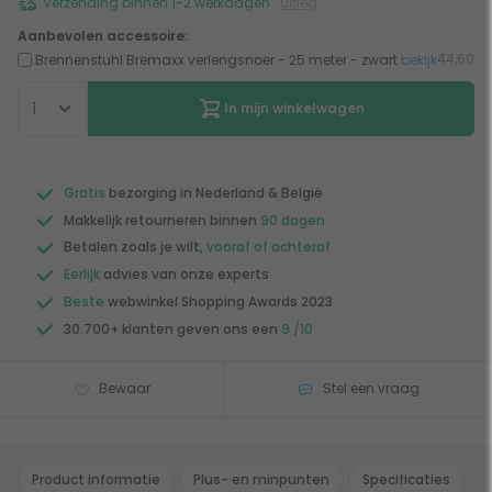
Verzending binnen 1-2 werkdagen
uitleg
Aanbevolen accessoire:
44,60
Brennenstuhl Bremaxx verlengsnoer - 25 meter - zwart
bekijk
In mijn winkelwagen
Gratis
bezorging in Nederland & België
Makkelijk retourneren binnen
90 dagen
Betalen zoals je wilt,
vooraf of achteraf
Eerlijk
advies van onze experts
Beste
webwinkel Shopping Awards 2023
30.700+ klanten geven ons een
9 /10
Bewaar
Stel een vraag
Product informatie
Plus- en minpunten
Specificaties