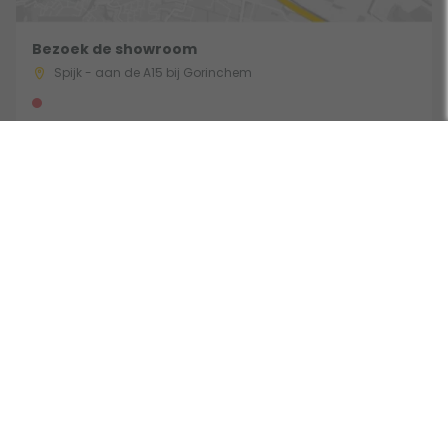
Bezoek de showroom
Spijk - aan de A15 bij Gorinchem
Route & Openingstijden
Volg ons:
Beoordeeld door klanten met een 9,0 uit 30762 beoordelingen •
Onderdeel van Toppy B.V. • Alle prijzen zijn inclusief BTW •
Copyright 2006 - 2026
Cookies
•
Algemene voorwaarden
•
Privacy