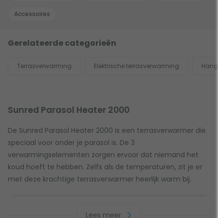
Accessoires
Gerelateerde categorieën
Terrasverwarming
Elektrische terrasverwarming
Hang
Sunred Parasol Heater 2000
De Sunred Parasol Heater 2000 is een terrasverwarmer die
speciaal voor onder je parasol is. De 3
verwarmingselementen zorgen ervoor dat niemand het
koud hoeft te hebben. Zelfs als de temperaturen, zit je er
met deze krachtige terrasverwarmer heerlijk warm bij.
Intense warmte door het Halogeen
Lees meer