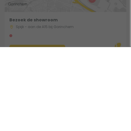
Bezoek de showroom
Spijk - aan de A15 bij Gorinchem
Route & Openingstijden
Volg ons:
Beoordeeld door klanten met een 9,0 uit 30762 beoordelingen •
Onderdeel van Toppy B.V. • Alle prijzen zijn inclusief BTW •
Copyright 2006 - 2026