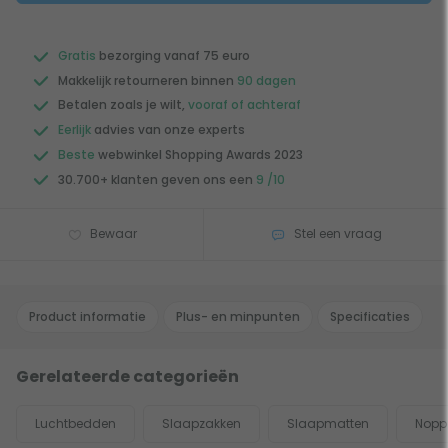
Gratis
bezorging vanaf 75 euro
Makkelijk retourneren binnen
90 dagen
Betalen zoals je wilt,
vooraf of achteraf
Eerlijk
advies van onze experts
Beste
webwinkel Shopping Awards 2023
30.700+ klanten geven ons een
9 /10
Bewaar
Stel een vraag
Product informatie
Plus- en minpunten
Specificaties
Gerelateerde categorieën
Luchtbedden
Slaapzakken
Slaapmatten
Nopp