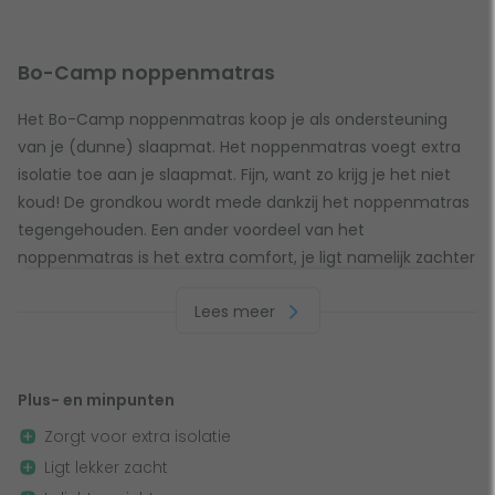
Bo-Camp noppenmatras
Het Bo-Camp noppenmatras koop je als ondersteuning
van je (dunne) slaapmat. Het noppenmatras voegt extra
isolatie toe aan je slaapmat. Fijn, want zo krijg je het niet
koud! De grondkou wordt mede dankzij het noppenmatras
tegengehouden. Een ander voordeel van het
noppenmatras is het extra comfort, je ligt namelijk zachter
als je 'm onder je slaapmat legt. Doordat het
Lees meer
noppenmatras van schuimrubber is gemaakt, is hij flexibel,
zacht en comfortabel.
Plus- en minpunten
Tip van Toppy
Zorgt voor extra isolatie
Bij een noppenmatras worden geen extra's bijgeleverd. Wel
Ligt lekker zacht
is het verstandig om voordat je gaat twee touwtjes te