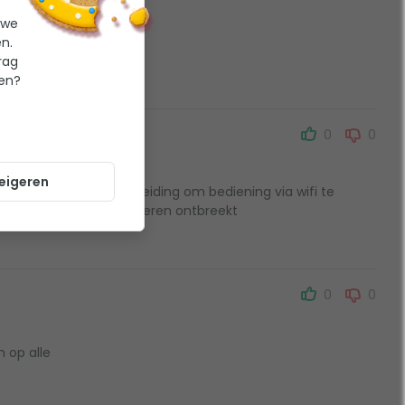
 we
n.
rag
ten?
0
0
eigeren
Handleiding om bediening via wifi te
installeren ontbreekt
0
0
 op alle