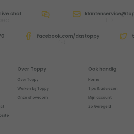
Live chat
klantenservice@top
Direct
(
-
)
70
facebook.com/dastoppy
t
(
-
)
Over Toppy
Ook handig
Over Toppy
Home
Werken bij Toppy
Tips & adviezen
Onze showroom
Mijn account
uct
Zo Geregeld
bsite