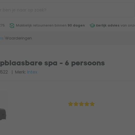
€75
Makkelijk retourneren binnen
90 dagen
Eerlijk advies
van onze
ns
/
Waarderingen
pblaasbare spa - 6 persoons
1522
| Merk:
Intex