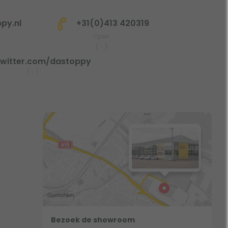
py.nl
+31(0)413 420319
Open
(
-
)
witter.com/dastoppy
(
-
)
Bezoek de showroom