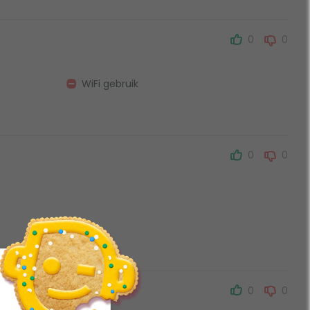
0
0
WiFi gebruik
0
0
0
0