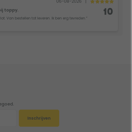
06-08-2026
|
bij toppy.
10
vlot. Van bestellen tot leveren. Ik ben erg tevreden.”
tegoed.
Inschrijven