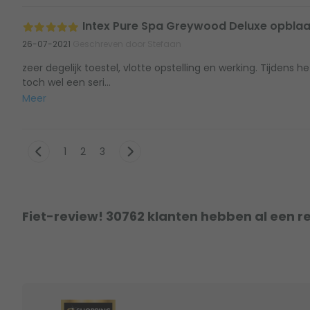
Intex Pure Spa Greywood Deluxe opblaa
26-07-2021
Geschreven door Stefaan
zeer degelijk toestel, vlotte opstelling en werking. Tijdens 
toch wel een seri...
Meer
1
2
3
Fiet-review! 30762 klanten hebben al een r