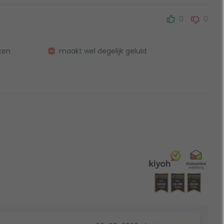
0
0
ken
maakt wel degelijk geluid