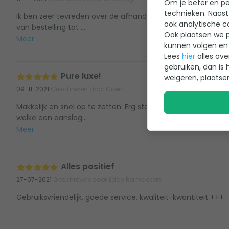
Om je beter en per
technieken. Naast
Ik ben zeer tevreden over de afhandeling van m'n bestellin
ook analytische c
van bestelling tot ...
Ook plaatsen we p
Meer
kunnen volgen en 
Lees
hier
alles ove
gebruiken, dan is 
Pure luxe!
weigeren, plaatse
09-11-2021
Geschreven door Coen
Makkelijk en snel op te zetten. Erg stevig bad. Houdt wel r
welke een aanslag...
Meer
Alles positief
27-07-2021
Geschreven door Eddy Ramaekers
Gebruiksvriendelijk, goede service, kwaliteit-kwantiteit +++