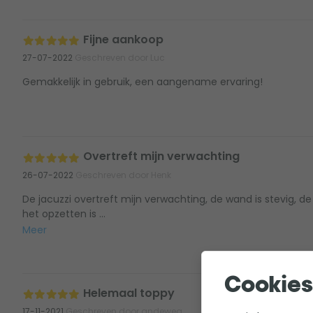
Fijne aankoop
27-07-2022
Geschreven door Luc
Gemakkelijk in gebruik, een aangename ervaring!
Overtreft mijn verwachting
26-07-2022
Geschreven door Henk
De jacuzzi overtreft mijn verwachting, de wand is stevig, de
het opzetten is ...
Meer
Cookies
Helemaal toppy
17-11-2021
Geschreven door andeweg