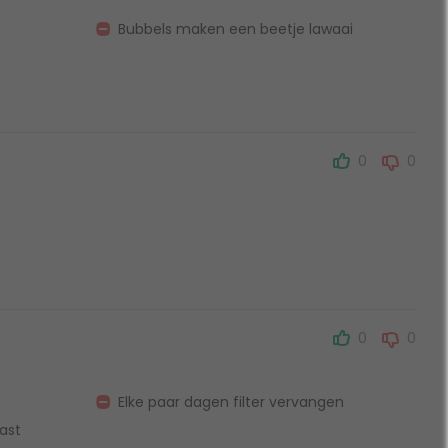
Bubbels maken een beetje lawaai
0
0
0
0
Elke paar dagen filter vervangen
ast