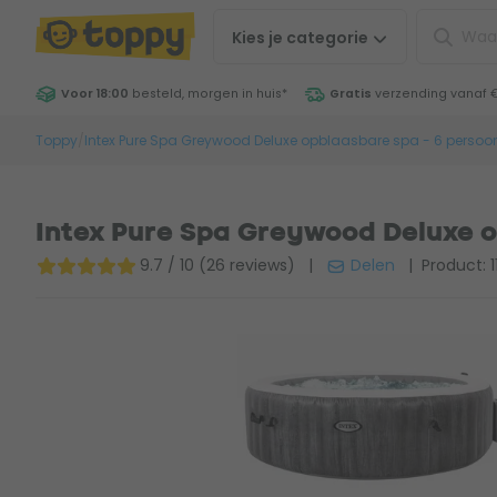
Kies je
categorie
Voor 18:00
besteld, morgen in huis
*
Gratis
verzending vanaf 
Toppy
/
Intex Pure Spa Greywood Deluxe opblaasbare spa - 6 persoo
Intex Pure Spa Greywood Deluxe o
9.7 / 10 (26 reviews)
|
Delen
| Product: 1