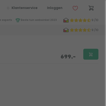
Klantenservice
Inloggen
9 /10
 experts
Beste tuin webwinkel 2023
9 /10
699,-