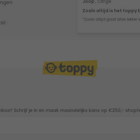
Joop
, Clinge
ingen
Zoals altijd is het toppy 
“Zoals altijd gaat alles lekker 
el
inbox? Schrijf je in en maak maandelijks kans op €250,- shop