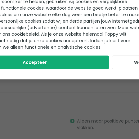
soonlijker te helpen, gebruiken wij cookies en vergelijkbare
 functionele cookies, waardoor de website goed werkt, plaatsen
g. Vanaf de plaatsing
ookies om onze website elke dag weer een beetje beter te make
ersoonlijke cookies zodat wij en derde partijen jouw internetged
persoonlijke (advertentie) content kunnen laten zien. Meer we
r ons cookiebeleid. Als je onze website helemaal Toppy wilt
het nodig dat je onze cookies accepteert. Indien je kiest voor
n we alleen functionele en analytische cookies.
Accepteer
W
ekening met het wattage
Erg makkelijk op te zetten
Alleen maar positieve punten
vlakken.