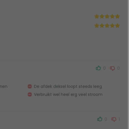
0
0
nnen
De afdek deksel loopt steeds leeg
Verbruikt wel heel erg veel stroom
0
1