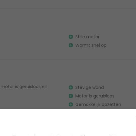
Stille motor
Warmt snel op
 motor is geruisloos en
Stevige wand
Motor is geruisloos
Gemakkelijk opzetten