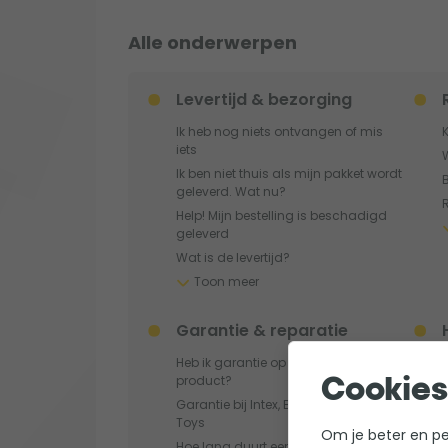
Alle onderwerpen
Levertijd & bezorging
R
Ik heb nog niets ontvangen of mis
iets
Ik ben niet thuis als mijn pakket wordt
B
geleverd. Wat nu?
Help! Mijn bestelling is beschadigd
geleverd
Wat is de levertijd?
Toon meer
Garantie & reparatie
H
Heb ik garantie op een Tweedekans
I
product?
Cookies
Garantie bij Intex, Bestway & EXIT
Toys
Om je beter en per
Hoe lang duurt een reparatie?
K