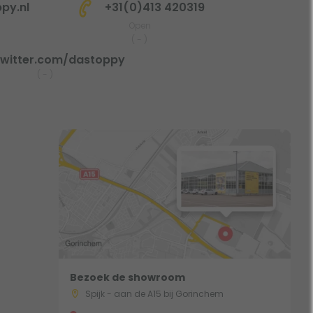
py.nl
+31(0)413 420319
Open
(
-
)
witter.com/dastoppy
(
-
)
Bezoek de showroom
Spijk - aan de A15 bij Gorinchem