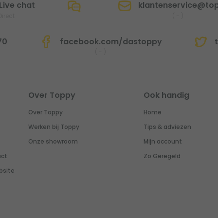
Live chat
klantenservice@top
Direct
(
-
)
70
facebook.com/dastoppy
t
(
-
)
Over Toppy
Ook handig
Over Toppy
Home
Werken bij Toppy
Tips & adviezen
Onze showroom
Mijn account
uct
Zo Geregeld
bsite