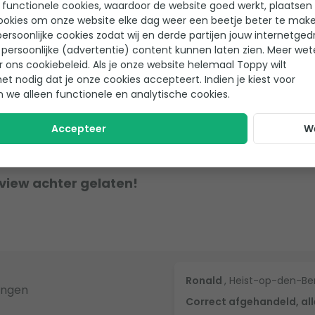
 functionele cookies, waardoor de website goed werkt, plaatsen
aanvragen?
ookies om onze website elke dag weer een beetje beter te make
Ik heb een vraag over een product op
ersoonlijke cookies zodat wij en derde partijen jouw internetged
de website
persoonlijke (advertentie) content kunnen laten zien. Meer we
r ons cookiebeleid. Als je onze website helemaal Toppy wilt
het nodig dat je onze cookies accepteert. Indien je kiest voor
n we alleen functionele en analytische cookies.
Accepteer
W
eview achter gelaten!
Ronald
, Heist-op-den-Be
ingen
Correct afgehandeld, all