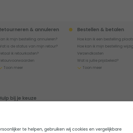
etourneren & annuleren
Bestellen & betalen
Kan ik mijn bestelling annuleren?
Hoe kan ik een bestelling plaa
Wat is de status van mijn retour?
Hoe kan ik mijn bestelling wijz
etaal ik retourkosten?
Verzendkosten
Retourvoorwaarden
Wat is jullie prijsbeleid?
Toon meer
Toon meer
ulp bij je keuze
k heb hulp nodig bij mijn keuze.
Kunnen jullie me adviseren?
Ik heb een vraag over een gekocht
product
soonlijker te helpen, gebruiken wij cookies en vergelijkbare
an ik een offerte(gesprek)