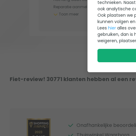
technieken. Naast
Reparatie aanmelden
ook analytische c
Toon meer
Ook plaatsen we p
kunnen volgen en 
Lees
hier
alles ove
gebruiken, dan is 
weigeren, plaatse
Fiet-review! 30771 klanten hebben al een r
Onafhankelijke beoordel
Thuiswinkel Waarborg