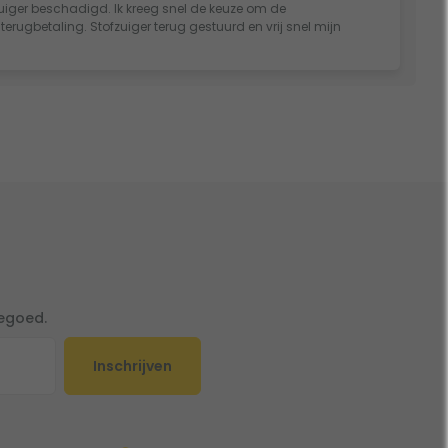
fzuiger beschadigd. Ik kreeg snel de keuze om de
rugbetaling. Stofzuiger terug gestuurd en vrij snel mijn
tegoed.
Inschrijven