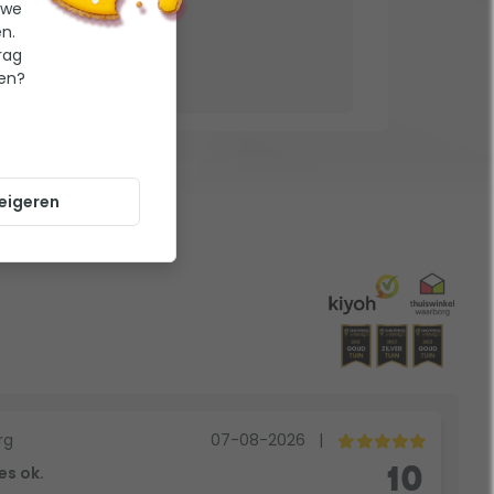
 we
n.
rag
ten?
eigeren
rg
07-08-2026
|
es ok.
10