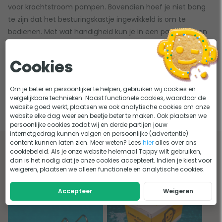
voor krachtstroom pompen. Bovendien hoef je niet bang
te zijn dat het besturingskastje ingewikkeld is om te
bedienen. Met wat handigheid kun je in een paar stappen
jouw zwembadpomp efficiënter maken. Neem ook eens
een kijkje bij onze andere
zwembadtechniek
en
Cookies
schakelkasten
voor zwembaden! Zo haal je nóg meer uit je
zwembad en kun je volop genieten van alle voordelen. Zo,
Om je beter en persoonlijker te helpen, gebruiken wij cookies en
en nu is het weer tijd voor een duik in het zwembad!
vergelijkbare technieken. Naast functionele cookies, waardoor de
website goed werkt, plaatsen we ook analytische cookies om onze
website elke dag weer een beetje beter te maken. Ook plaatsen we
persoonlijke cookies zodat wij en derde partijen jouw
internetgedrag kunnen volgen en persoonlijke (advertentie)
content kunnen laten zien. Meer weten? Lees
hier
alles over ons
Lees onze tips en adviezen over
cookiebeleid. Als je onze website helemaal Toppy wilt gebruiken,
dan is het nodig dat je onze cookies accepteert. Indien je kiest voor
frequentieregelaars
weigeren, plaatsen we alleen functionele en analytische cookies.
Accepteer
Weigeren