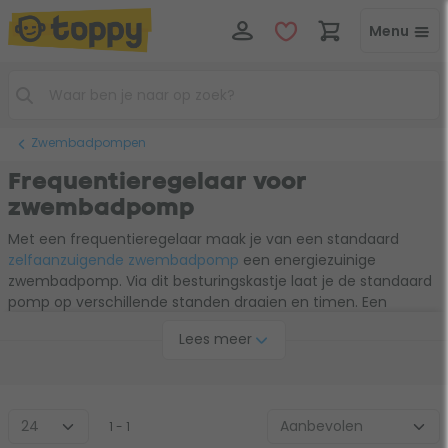
Menu
Zwembadpompen
Frequentieregelaar voor
zwembadpomp
Met een frequentieregelaar maak je van een standaard
zelfaanzuigende zwembadpomp
een energiezuinige
zwembadpomp. Via dit besturingskastje laat je de standaard
pomp op verschillende standen draaien en timen. Een
standaard zwembadpomp draait namelijk altijd op vol
Lees meer
vermogen, zonder dat dit nodig is. Daar valt enorm veel
energie op te besparen. Zo'n kastje heb je dan ook binnen
enkele jaren al terugverdiend. De frequentieregelaar
installeer je makkelijk tussen de zwembadpomp en de
stroomvoorziening (standaard 220-240V wisselstroom, niet
1 - 1