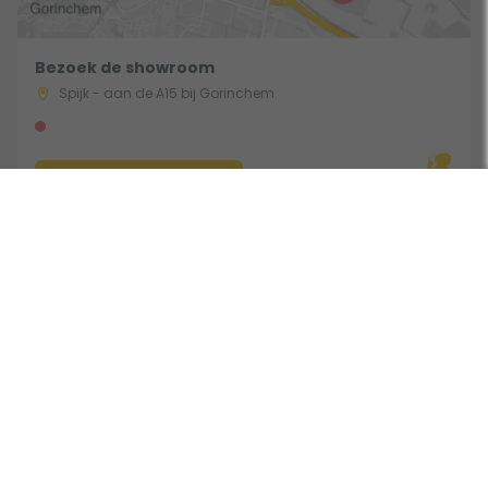
Bezoek de showroom
Spijk - aan de A15 bij Gorinchem
Route & Openingstijden
Gebruik een filter
Volg ons:
Beoordeeld door klanten met een 9,0 uit 30762 beoordelingen •
Onderdeel van Toppy B.V. • Alle prijzen zijn inclusief BTW •
Copyright 2006 - 2026