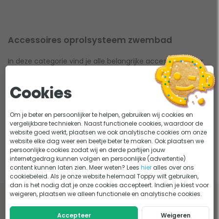
Accessoires oprolsysteem zwembad
In deze categorie vind je alle belangrijke accessoires voor
jouw
oprolsysteem
. Zo hebben we niet alleen elastieken en
een bevestigingskit om jouw nieuwe
zomerzeil
te
Cookies
bevestigen aan de oproller, maar ook een motor waarmee
je een handmatig oproller kunt upgraden naar een
Om je beter en persoonlijker te helpen, gebruiken wij cookies en
elektrisch oprolsysteem
. Hiermee wordt het oprollen van
vergelijkbare technieken. Naast functionele cookies, waardoor de
website goed werkt, plaatsen we ook analytische cookies om onze
jouw zomerzeil kinderspel. Met een druk op de knop rol je
website elke dag weer een beetje beter te maken. Ook plaatsen we
het zeil van jouw zwembad op of juist uit!
persoonlijke cookies zodat wij en derde partijen jouw
internetgedrag kunnen volgen en persoonlijke (advertentie)
content kunnen laten zien. Meer weten? Lees
hier
alles over ons
cookiebeleid. Als je onze website helemaal Toppy wilt gebruiken,
dan is het nodig dat je onze cookies accepteert. Indien je kiest voor
weigeren, plaatsen we alleen functionele en analytische cookies.
Lees onze tips en adviezen over accessoires
oprolsysteem zwembad
Accepteer
Weigeren