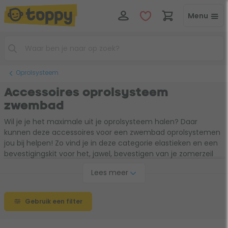
Menu
Oprolsysteem
Accessoires oprolsysteem
zwembad
Wil je je het maximale uit je oprolsysteem halen? Daar
kunnen deze accessoires voor een zwembad oprolsystemen
jou bij helpen! Zo vind je in deze categorie elastieken en een
bevestigingskit voor het, jawel, bevestigen van je zomerzeil
aan het oprolsysteem. Ook vind je in deze categorie een
Lees meer
motor om jouw handmatige oprolsysteem om te toveren in
een automatisch oprolsysteem. Super handig, toch?
Gebruik een filter