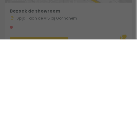
Bezoek de showroom
Spijk - aan de A15 bij Gorinchem
Route & Openingstijden
Gebruik een filter
Volg ons:
Beoordeeld door klanten met een 9,0 uit 30753 beoordelingen •
Onderdeel van Toppy B.V. • Alle prijzen zijn inclusief BTW •
Copyright 2006 - 2026
Cookies
•
Algemene voorwaarden
•
Privacy