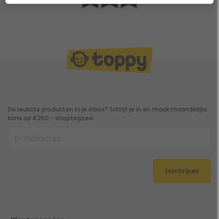
De leukste producten in je inbox? Schrijf je in en maak maandelijks
kans op €250,- shoptegoed.
Inschrijven