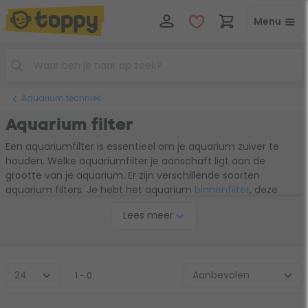
Menu
Aquarium techniek
Aquarium filter
Een aquariumfilter is essentieel om je aquarium zuiver te
houden. Welke aquariumfilter je aanschaft ligt aan de
grootte van je aquarium. Er zijn verschillende soorten
aquarium filters. Je hebt het aquarium
binnenfilter
, deze
wordt geplaatst in het aquarium en is geschikt voor
Lees meer
aquariums tot 200 liter. En je hebt het
buitenfilter
, deze wordt
buiten het aquarium geplaatst en is bedoeld voor de wat
grotere aquariums.
1 - 0