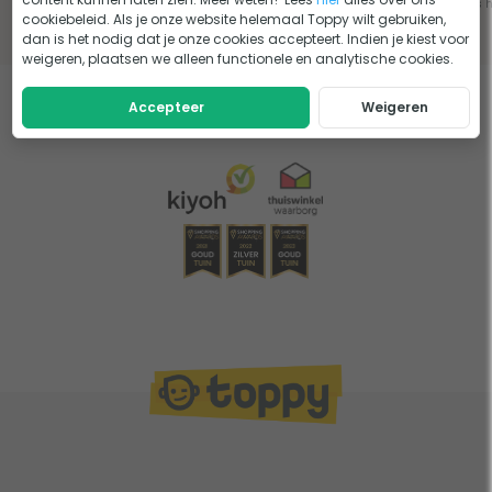
Lees het advies
Lees het advies
Lees 
cookiebeleid. Als je onze website helemaal Toppy wilt gebruiken,
dan is het nodig dat je onze cookies accepteert. Indien je kiest voor
weigeren, plaatsen we alleen functionele en analytische cookies.
Accepteer
Weigeren
Eerder bekeken door jou