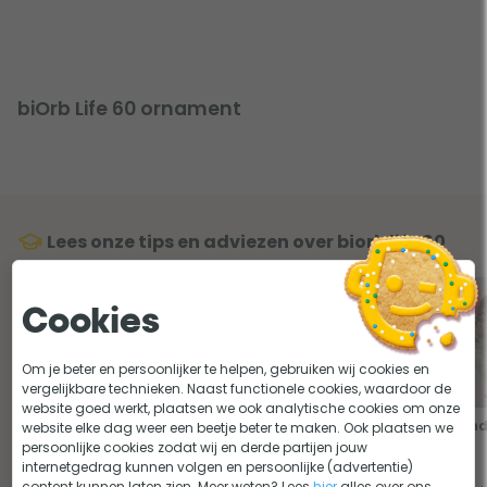
biOrb Life 60 ornament
Lees onze tips en adviezen over biorb life 60
Cookies
Om je beter en persoonlijker te helpen, gebruiken wij cookies en
vergelijkbare technieken. Naast functionele cookies, waardoor de
website goed werkt, plaatsen we ook analytische cookies om onze
De decoratie van een biOrb,
5 stijlen om je biOrb mee te
Zond
website elke dag weer een beetje beter te maken. Ook plaatsen we
wat past er bij jou?
decoreren
persoonlijke cookies zodat wij en derde partijen jouw
internetgedrag kunnen volgen en persoonlijke (advertentie)
content kunnen laten zien. Meer weten? Lees
hier
alles over ons