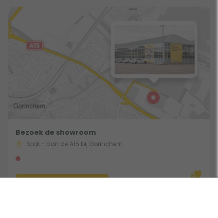
Bezoek de showroom
Spijk - aan de A15 bij Gorinchem
Route & Openingstijden
Gebruik een filter