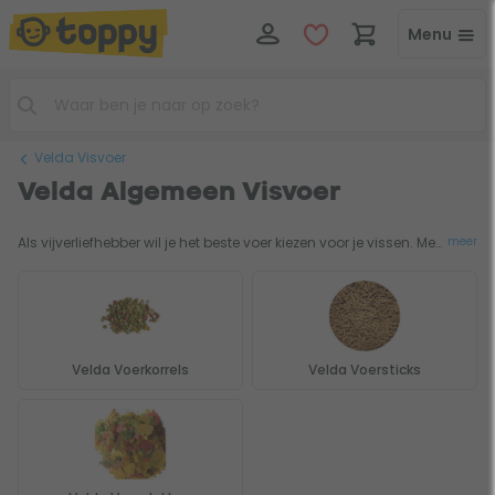
Menu
Velda Visvoer
Velda Algemeen Visvoer
Als vijverliefhebber wil je het beste voer kiezen voor je vissen. Met Velda visvoer heb je een ruime keuze uit voerkorrels, voersticks en voervlokken. Zo kun je een voer kiezen dat bij je vissen past. Of het nu gaat om visvoer, koivover of steurvoer,
meer
Velda Voerkorrels
Velda Voersticks