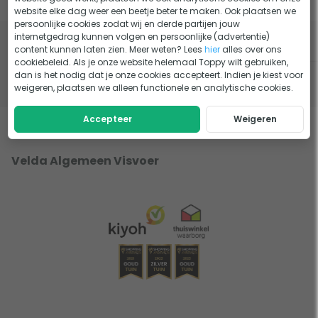
Klantenservice
website elke dag weer een beetje beter te maken. Ook plaatsen we
persoonlijke cookies zodat wij en derde partijen jouw
internetgedrag kunnen volgen en persoonlijke (advertentie)
content kunnen laten zien. Meer weten? Lees
hier
alles over ons
cookiebeleid. Als je onze website helemaal Toppy wilt gebruiken,
dan is het nodig dat je onze cookies accepteert. Indien je kiest voor
(
-
)
weigeren, plaatsen we alleen functionele en analytische cookies.
Accepteer
Weigeren
Velda Algemeen Visvoer