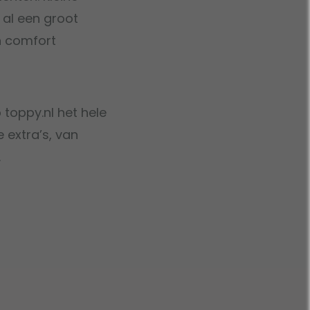
 al een groot
en comfort
 toppy.nl het hele
 extra’s, van
.