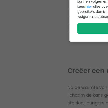
kunnen volgen en 
Lees
hier
alles ove
Kies een douche me
gebruiken, dan is 
Plaats de douche 
weigeren, plaatse
Voeg antisliptegel
Een regendouche of
extra geven.
Creëer een 
Na de warmte van d
lichaam de kans g
stoelen, loungers 