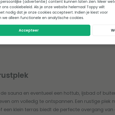
persoonlijke (advertentie) content kunnen laten zien. Meer we
r ons cookiebeleid. Als je onze website helemaal Toppy wilt
t zowel warm als koud water voor maximale flexibiliteit.
het nodig dat je onze cookies accepteert. Indien je kiest voor
op een plek met voldoende privacy
n we alleen functionele en analytische cookies.
s of een houten vlonder toe voor veiligheid en comfort.
Accepteer
W
 een straal met instelbare intensiteit kan je wellness-e
rustplek
e sauna en eventueel een hottub, ijsbad of buiten
even om volledig te ontspannen. Een rustige plek
of een klein terras biedt de perfecte overgang van 