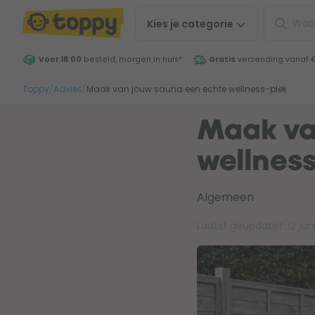
Kies je
categorie
Voor 18:00
besteld, morgen in huis
*
Gratis
verzending vanaf 
Toppy
/
Advies
/
Maak van jouw sauna een echte wellness-plek
Maak va
wellness
Algemeen
Laatst geüpdatet:
12 jun