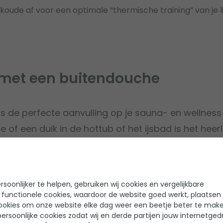
koude af voor een optimale “thermische training” van je 
g met een buitendouche
s de perfecte aanvulling op je sauna- en wellness 
f een duik in de hottub of het ijsbad is het heerl
ater te laten afkoelen. Een buitendouche helpt je
ur te reguleren en geeft een extra moment van 
soonlijker te helpen, gebruiken wij cookies en vergelijkbare
 functionele cookies, waardoor de website goed werkt, plaatsen
ookies om onze website elke dag weer een beetje beter te make
ersoonlijke cookies zodat wij en derde partijen jouw internetged