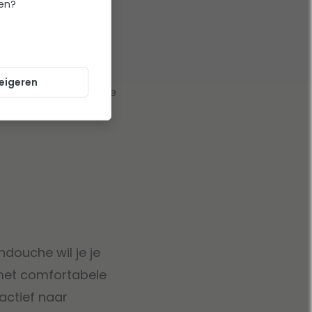
ten?
eigeren
rvaring net dat beetje
douche wil je je
 met comfortabele
actief naar