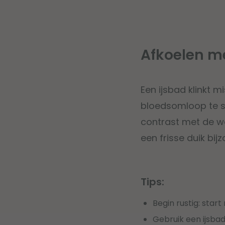
Afkoelen me
Een ijsbad klinkt m
bloedsomloop te st
contrast met de w
een frisse duik bij
Tips:
Begin rustig: star
Gebruik een ijsba