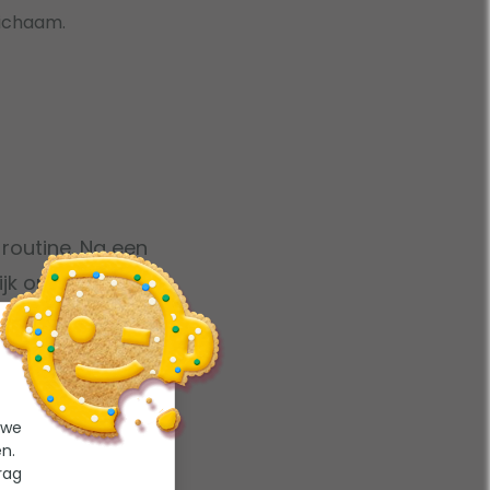
lichaam.
routine. Na een
ijk om jezelf onder
verkwikkende
 we
n.
rag