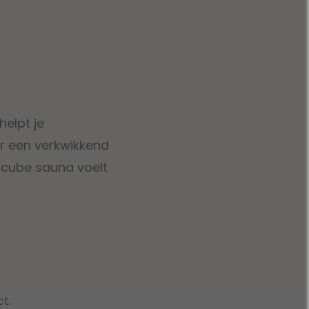
helpt je
or een verkwikkend
 cube sauna voelt
t.