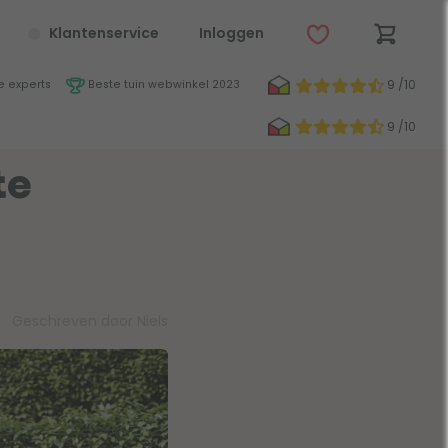
Klantenservice
Inloggen
9 /10
 experts
Beste tuin webwinkel 2023
9 /10
te
Geschreven door Niels