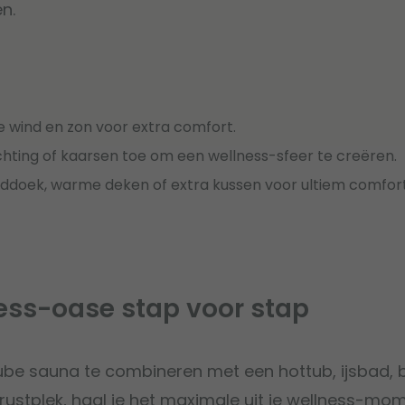
n.
de wind en zon voor extra comfort.
chting of kaarsen toe om een wellness-sfeer te creëren.
ddoek, warme deken of extra kussen voor ultiem comfort
ess-oase stap voor stap
cube sauna te combineren met een hottub, ijsbad,
ustplek, haal je het maximale uit je wellness-mom