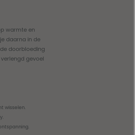
 op warmte en
 je daarna in de
n de doorbloeding
n verlengd gevoel
t wisselen.
y.
ontspanning.