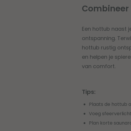
Combineer 
Een hottub naast j
ontspanning. Terwij
hottub rustig onts
en helpen je spier
van comfort.
Tips:
Plaats de hottub o
Voeg sfeerverlich
Plan korte saunar