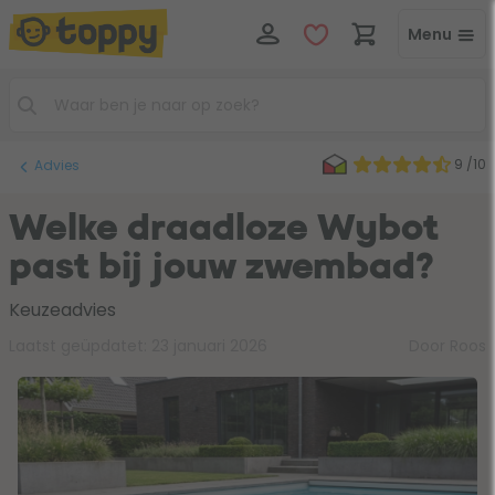
Menu
9 /10
Advies
Welke draadloze Wybot
past bij jouw zwembad?
Keuzeadvies
Laatst geüpdatet:
23 januari 2026
Door Roos