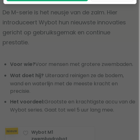
De M-serie is het neusje van de zalm. Hier
introduceert Wybot hun nieuwste innovaties
gericht op gebruiksgemak en continue
prestatie.
Voor wie?
Voor mensen met grotere zwembaden.
Wat doet hij?
Uiteraard reinigen ze de bodem,
wand en waterlijn met de meeste kracht en
precisie.
Het voordeel:
Grootste en krachtigste accu van de
Wybot series. Gaat tot wel 5 uur lang mee.
Nieuw
Wybot M1
zwembadrobot