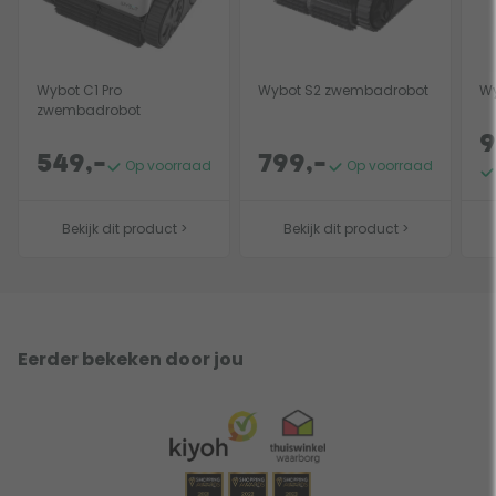
Wybot C1 Pro
Wybot S2 zwembadrobot
Wy
zwembadrobot
9
549,-
799,-
Op voorraad
Op voorraad
Bekijk dit product >
Bekijk dit product >
Eerder bekeken door jou