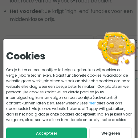
looproute van de Wybot S-robot bepalen.
Het voordeel:
Je krijgt 'high-end' functies voor een
middenklasse prijs.
Wybot S2
Wybot 
zwembadrobot
zwemb
Cookies
23
beoordelingen
Om je beter en persoonlijker te helpen, gebruiken wij cookies en
799,-
999,-
vergelijkbare technieken. Naast functionele cookies, waardoor de
Op voorraad
Op v
website goed werkt, plaatsen we ook analytische cookies om onze
website elke dag weer een beetje beter te maken. Ook plaatsen we
persoonlijke cookies zodat wij en derde partijen jouw
internetgedrag kunnen volgen en persoonlijke (advertentie)
content kunnen laten zien. Meer weten? Lees
hier
alles over ons
cookiebeleid. Als je onze website helemaal Toppy wilt gebruiken,
De Wybot M-serie: De
dan is het nodig dat je onze cookies accepteert. Indien je kiest voor
weigeren, plaatsen we alleen functionele en analytische cookies.
Masterklasse
Accepteer
Weigeren