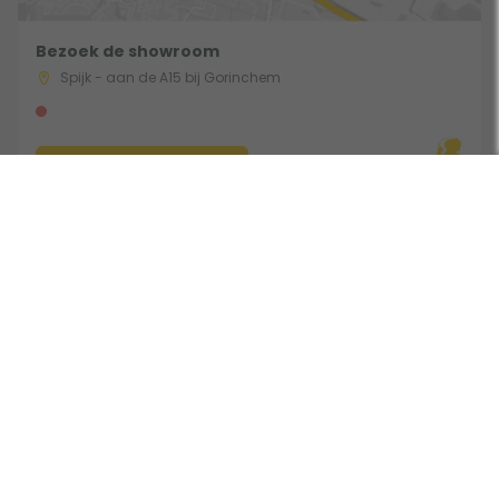
Bezoek de showroom
Spijk - aan de A15 bij Gorinchem
Route & Openingstijden
Volg ons:
Beoordeeld door klanten met een 9,0 uit 30753 beoordelingen •
Onderdeel van Toppy B.V. • Alle prijzen zijn inclusief BTW •
Copyright 2006 - 2026
Cookies
•
Algemene voorwaarden
•
Privacy