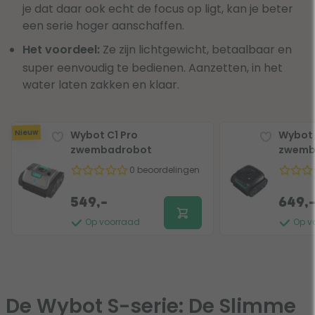
je dat daar ook echt de focus op ligt, kan je beter
een serie hoger aanschaffen.
Het voordeel:
Ze zijn lichtgewicht, betaalbaar en
super eenvoudig te bedienen. Aanzetten, in het
water laten zakken en klaar.
Nieuw
Wybot C1 Pro
Wybot 
zwembadrobot
zwemb
0 beoordelingen
549,-
649,
Op voorraad
Op v
De Wybot S-serie: De Slimme