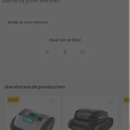
beste bij jouw wensen.
Bekijk al onze Wybots
Deel dit artikel
Gerelateerde producten
Nieuw
Ni