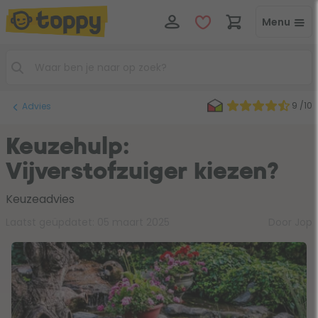
Menu
9 /10
Advies
Keuzehulp:
Vijverstofzuiger kiezen?
Keuzeadvies
Laatst geüpdatet:
05 maart 2025
Door Jop