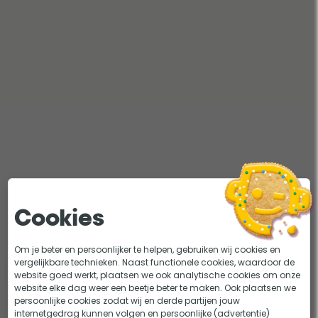
Cookies
Om je beter en persoonlijker te helpen, gebruiken wij cookies en
vergelijkbare technieken. Naast functionele cookies, waardoor de
Bekijk hier alle vijverstofzuigers
website goed werkt, plaatsen we ook analytische cookies om onze
website elke dag weer een beetje beter te maken. Ook plaatsen we
persoonlijke cookies zodat wij en derde partijen jouw
internetgedrag kunnen volgen en persoonlijke (advertentie)
Deel dit artikel