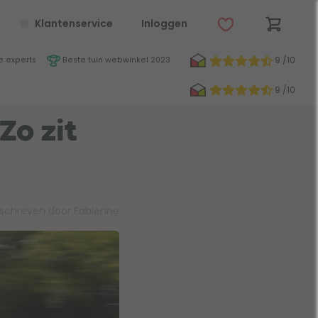
Klantenservice
Inloggen
9 /10
 experts
Beste tuin webwinkel 2023
9 /10
Zo zit
schreven door Fabienne