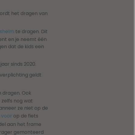
 wordt het dragen van
tshelm
te dragen. Dit
bent en je neemt één
gen dat de kids een
 jaar sinds 2020.
 verplichting geldt
lm dragen. Ook
 zelfs nog wat
anneer ze niet op de
e voor
op de fiets
adel aan het frame
gedrager gemonteerd