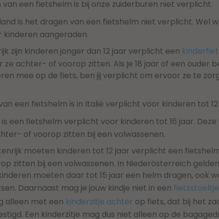
 van een fietshelm is bij onze zuiderburen niet verplicht.
tsland is het dragen van een fietshelm niet verplicht. Wel
r kinderen aangeraden.
rijk zijn kinderen jonger dan 12 jaar verplicht een
kinderfie
e achter- of voorop zitten. Als je 18 jaar of een ouder 
en mee op de fiets, ben jij verplicht om ervoor ze te zor
van een fietshelm is in Italië verplicht voor kinderen tot 12
ë is een fietshelm verplicht voor kinderen tot 16 jaar. Deze
hter- of voorop zitten bij een volwassenen.
stenrijk moeten kinderen tot 12 jaar verplicht een fietshe
op zitten bij een volwassenen. In Niederösterreich gelden
 kinderen moeten daar tot 15 jaar een helm dragen, ook w
sen. Daarnaast mag je jouw kindje niet in een
fietsstoeltj
g alleen met een
kinderzitje achter
op fiets, dat bij het z
evestigd. Een kinderzitje mag dus niet alleen op de baga