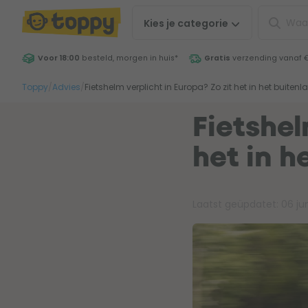
Kies je
categorie
Voor 18:00
besteld, morgen in huis
*
Gratis
verzending vanaf 
Toppy
/
Advies
/
Fietshelm verplicht in Europa? Zo zit het in het buitenl
Fietshel
het in h
Laatst geüpdatet:
06 ju