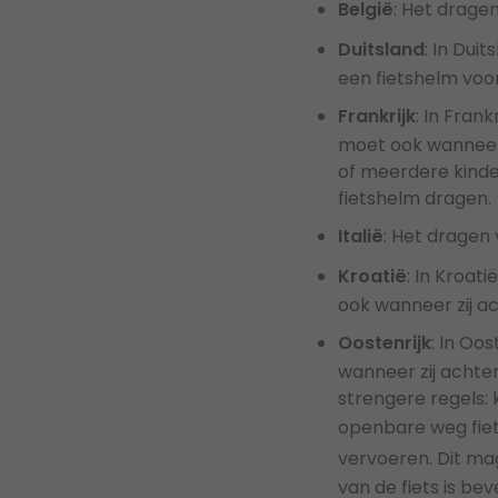
België
: Het dragen
Duitsland
: In Dui
een fietshelm voo
Frankrijk
: In Frank
moet ook wanneer z
of meerdere kinder
fietshelm dragen.
Italië
: Het dragen 
Kroatië
: In Kroati
ook wanneer zij ac
Oostenrijk
: In Oo
wanneer zij achter
strengere regels:
openbare weg fiet
vervoeren. Dit ma
van de fiets is b