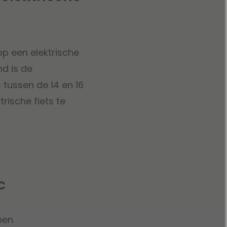
op een elektrische
nd is de
s tussen de 14 en 16
rische fiets te
c
een