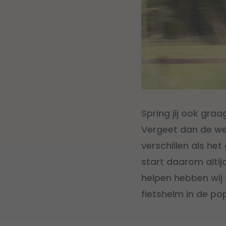
Spring jij ook graa
Vergeet dan de w
verschillen als he
start daarom altij
helpen hebben wij
fietshelm in de po