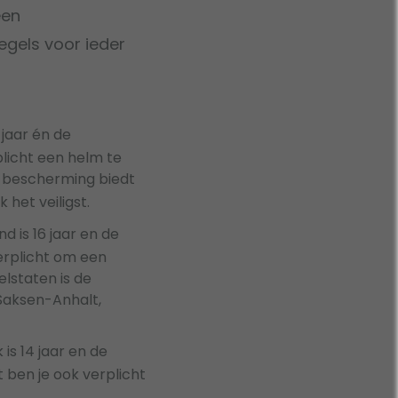
een
regels voor ieder
 jaar én de
plicht een helm te
e bescherming biedt
k het veiligst.
d is 16 jaar en de
verplicht om een
lstaten is de
 Saksen-Anhalt,
is 14 jaar en de
t ben je ook verplicht