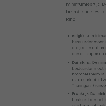
minimumleeftijd. Be
bromfietsrijbewijs 
land.
België
: De minimum
bestuurder moet in
dragen en dat mag
aan de slapen en 
Duitsland
: De min
bestuurder moet in
bromfietshelm of 
minimumleeftijd ve
Thüringen, Bran
Frankrijk
: De mini
bestuurder moet in
een bromfietshelm