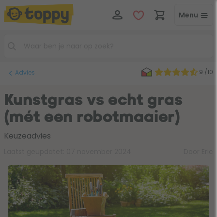
Menu
9 /10
Advies
Kunstgras vs echt gras
(mét een robotmaaier)
Keuzeadvies
Laatst geüpdatet:
07 november 2024
Door Eric