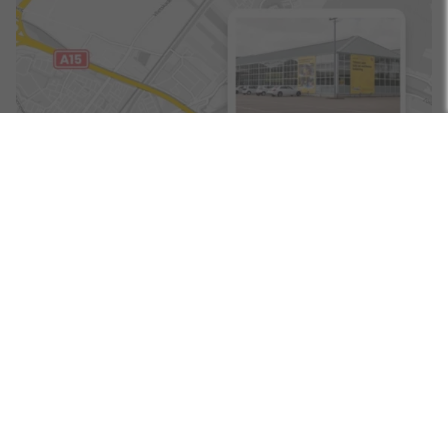
Bezoek de showroom
Spijk - aan de A15 bij Gorinchem
Route & Openingstijden