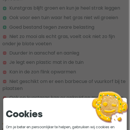
Kunstgras blijft groen en kun je heel strak leggen
Ook voor een tuin waar het gras niet wil groeien
Goed bestand tegen zware belasting
Niet zo mooi als echt gras, voelt ook niet zo fijn
onder je blote voeten
Duurder in aanschaf en aanleg
Je legt een plastic mat in de tuin
Kan in de zon flink opwarmen
Niet geschikt om er een barbecue of vuurkorf bij te
plaatsen
Ook op kunstgras kan er onkruid en mos ontstaan
Cookies
Om je beter en persoonlijker te helpen, gebruiken wij cookies en