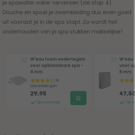
je spawater vaker verversen (zie stap 4).
Douche en spoel je zwemkleding dus even goed
uit voordat je in de spa stapt. Zo wordt het
onderhouden van je spa stukken makkelijker!
W'eau foam ondertegels
W'eau 
voor opblaasbare spa -
voor o
4 mm
8 mm
16
beoordelingen
29,95
47,5
Op voorraad
Op v