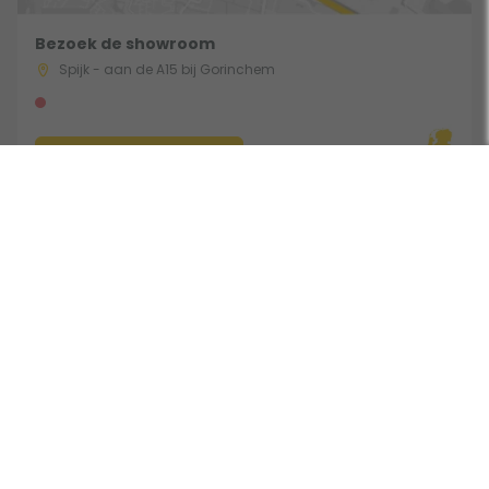
Bezoek de showroom
Spijk - aan de A15 bij Gorinchem
Route & Openingstijden
Volg ons:
Beoordeeld door klanten met een 9,0 uit 30753 beoordelingen •
Onderdeel van Toppy B.V. • Alle prijzen zijn inclusief BTW •
Copyright 2006 - 2026
Cookies
•
Algemene voorwaarden
•
Privacy