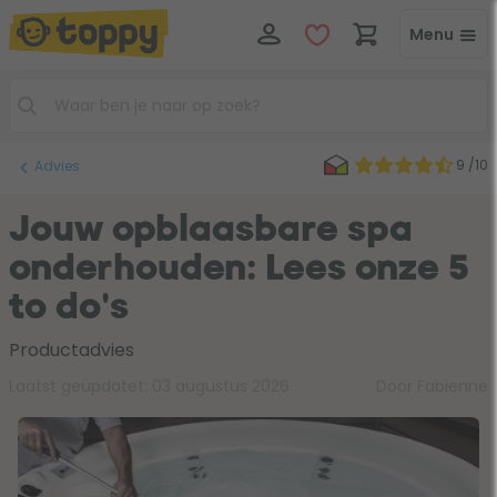
Menu
9 /10
Advies
Jouw opblaasbare spa
onderhouden: Lees onze 5
to do's
Productadvies
Laatst geüpdatet:
03 augustus 2026
Door Fabienne