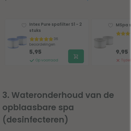
Intex Pure spafilter S1 - 2
MSpa sp
stuks
36
beoordelingen
5,95
9,95
Op voorraad
Tijdel
3. Wateronderhoud van de
opblaasbare spa
(desinfecteren)