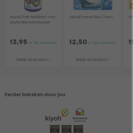
AquaChek teststrips voor
AquaFinesse Spa Clean
Aq
zoutwaterzwembaden
13,95
12,50
1
Op voorraad
Op voorraad
Bekijk dit product >
Bekijk dit product >
Eerder bekeken door jou