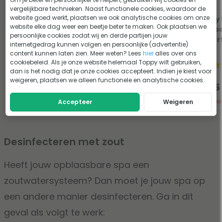
vergelijkbare technieken. Naast functionele cookies, waardoor de
website goed werkt, plaatsen we ook analytische cookies om onze
Toppy Helder Water
Toppy 
website elke dag weer een beetje beter te maken. Ook plaatsen we
startset voor
startse
persoonlijke cookies zodat wij en derde partijen jouw
opblaasbare spa
chloor
internetgedrag kunnen volgen en persoonlijke (advertentie)
spa's
content kunnen laten zien. Meer weten? Lees
hier
alles over ons
1 beoordeling
cookiebeleid. Als je onze website helemaal Toppy wilt gebruiken,
dan is het nodig dat je onze cookies accepteert. Indien je kiest voor
48,80
71,70
weigeren, plaatsen we alleen functionele en analytische cookies.
38,85
61,75
Tijdelijk uit voorraad
Tijdel
Accepteer
Weigeren
Desinfecteren met zout
Heeft jouw opblaasbare spa een
zoutwatersysteem? Dan moet je jouw spa op
een andere manier desinfecteren. Ga in dit
geval als volgt te werk: