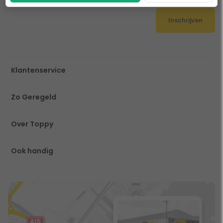
Inschrijven
Klantenservice
Zo Geregeld
Over Toppy
Ook handig