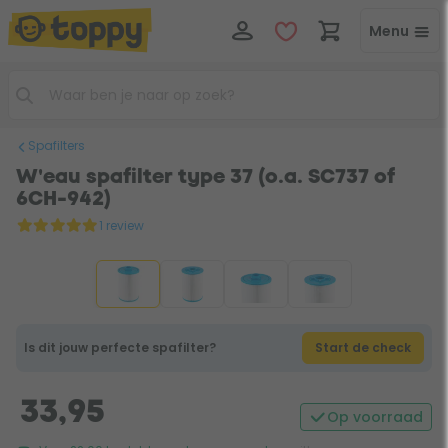
Menu
Spafilters
W'eau spafilter type 37 (o.a. SC737 of
6CH-942)
1 review
Is dit jouw perfecte spafilter?
Start de check
33,95
Op voorraad