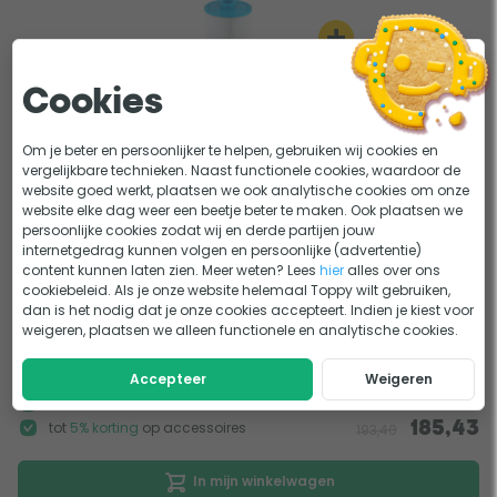
+
Cookies
-5%
W'eau Filter Cleaner - 1 liter
Om je beter en persoonlijker te helpen, gebruiken wij cookies en
17,95
17,05
vergelijkbare technieken. Naast functionele cookies, waardoor de
website goed werkt, plaatsen we ook analytische cookies om onze
website elke dag weer een beetje beter te maken. Ook plaatsen we
-5%
Estelle Spa Filter Cleaner
persoonlijke cookies zodat wij en derde partijen jouw
internetgedrag kunnen volgen en persoonlijke (advertentie)
129,-
122,55
content kunnen laten zien. Meer weten? Lees
hier
alles over ons
cookiebeleid. Als je onze website helemaal Toppy wilt gebruiken,
-5%
dan is het nodig dat je onze cookies accepteert. Indien je kiest voor
AquaFinesse Spa Clean
weigeren, plaatsen we alleen functionele en analytische cookies.
12,50
11,88
Accepteer
Weigeren
Alles is op
voorraad
tot
5% korting
op accessoires
185,43
193,40
In mijn winkelwagen