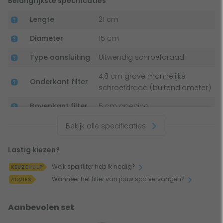
Belangrijkste specificaties
Lengte
21 cm
Tip:
Ook voor andere merken en typen is deze spafilter
geschikt, als de oude en nieuwe filter maar dezelfde
Diameter
15 cm
afmetingen en sluiting hebben.
Type aansluiting
Uitwendig schroefdraad
4,8 cm grove mannelijke
Onderkant filter
schroefdraad (buitendiameter)
Bovenkant filter
5 cm opening
Antibacterieel
Bekijk alle specificaties
Lastig kiezen?
Welk spa filter heb ik nodig?
KEUZEHULP
Wanneer het filter van jouw spa vervangen?
ADVIES
Aanbevolen set