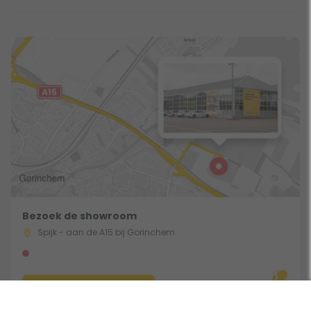
Bezoek de showroom
Spijk - aan de A15 bij Gorinchem
Route & Openingstijden