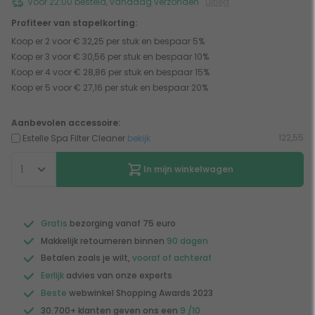
Voor 22:00 besteld, vandaag verzonden
uitleg
Profiteer van stapelkorting:
Koop er 2 voor € 32,25 per stuk en bespaar 5%
Koop er 3 voor € 30,56 per stuk en bespaar 10%
Koop er 4 voor € 28,86 per stuk en bespaar 15%
Koop er 5 voor € 27,16 per stuk en bespaar 20%
Aanbevolen accessoire:
122,55
Estelle Spa Filter Cleaner
bekijk
In mijn winkelwagen
Gratis
bezorging vanaf 75 euro
Makkelijk retourneren binnen
90 dagen
Betalen zoals je wilt,
vooraf of achteraf
Eerlijk
advies van onze experts
Beste
webwinkel Shopping Awards 2023
30.700+ klanten geven ons een
9 /10