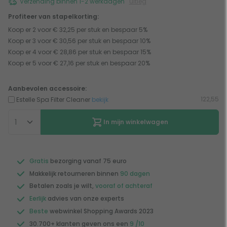
Verzending binnen 1-2 werkdagen
uitleg
Profiteer van stapelkorting:
Koop er 2 voor € 32,25 per stuk en bespaar 5%
Koop er 3 voor € 30,56 per stuk en bespaar 10%
Koop er 4 voor € 28,86 per stuk en bespaar 15%
Koop er 5 voor € 27,16 per stuk en bespaar 20%
Aanbevolen accessoire:
122,55
Estelle Spa Filter Cleaner
bekijk
In mijn winkelwagen
Gratis
bezorging vanaf 75 euro
Makkelijk retourneren binnen
90 dagen
Betalen zoals je wilt,
vooraf of achteraf
Eerlijk
advies van onze experts
Beste
webwinkel Shopping Awards 2023
30.700+ klanten geven ons een
9 /10