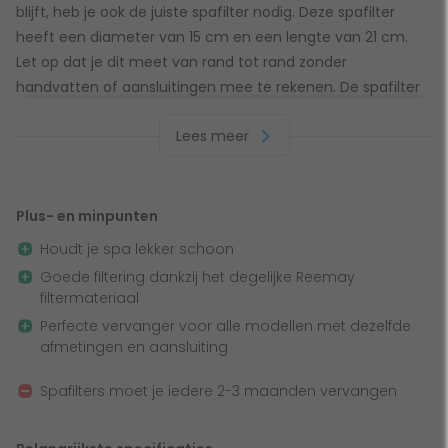
blijft, heb je ook de juiste spafilter nodig. Deze spafilter
heeft een diameter van 15 cm en een lengte van 21 cm.
Let op dat je dit meet van rand tot rand zonder
handvatten of aansluitingen mee te rekenen. De spafilter
sluit je aan door middel van een duwfitting en de
Lees meer
bovenkant is gesloten. Check goed of de afmetingen en
aansluitingen overeenkomen met je huidige spafilter om
te voorkomen dat de spafilter niet goed past!
Plus- en minpunten
Houdt je spa lekker schoon
Goede filtering dankzij het degelijke Reemay
Deze spafilter is 21 x 15 cm groot en vervangt onder
filtermateriaal
andere:
Perfecte vervanger voor alle modellen met dezelfde
Darrly filter SC736
afmetingen en aansluiting
Darrly filter 50152
Spafilters moet je iedere 2-3 maanden vervangen
Pleatco filter PWW100-ST
Unicel filter 6CH-941
Filbur filter FC-0360