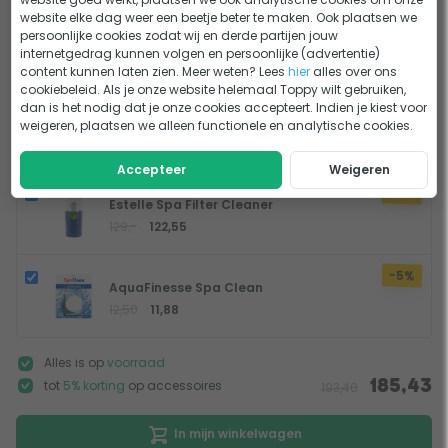
website elke dag weer een beetje beter te maken. Ook plaatsen we
+
persoonlijke cookies zodat wij en derde partijen jouw
internetgedrag kunnen volgen en persoonlijke (advertentie)
content kunnen laten zien. Meer weten? Lees
hier
alles over ons
cookiebeleid. Als je onze website helemaal Toppy wilt gebruiken,
dan is het nodig dat je onze cookies accepteert. Indien je kiest voor
-5%
W'eau Filter Cleaner - 1 liter
weigeren, plaatsen we alleen functionele en analytische cookies.
17,95
17,05
Accepteer
Weigeren
-5%
Estelle Spa Filter Cleaner
129,-
122,55
-5%
AquaFinesse Spa Clean
12,50
11,88
Alles is op
voorraad
tot
5% korting
op accessoires
185,43
193,40
In mijn winkelwagen