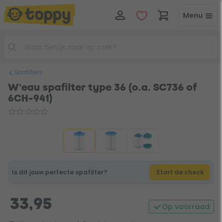
Menu
Spafilters
W'eau spafilter type 36 (o.a. SC736 of
6CH-941)
Is dit jouw perfecte spafilter?
Start de check
33,95
Op voorraad