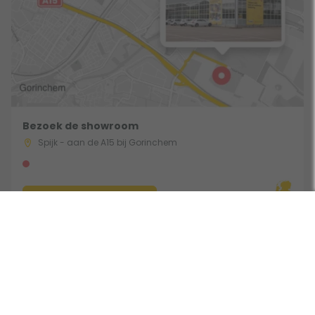
Bezoek de showroom
Spijk - aan de A15 bij Gorinchem
Route & Openingstijden