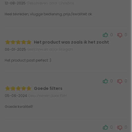
12-08-2025
Geschreven door Christine
Heel tevreden, vlugge bediening, prijs/kwaliteit ok.
0
0
Het product was zoals ik het zocht
06-01-2025
Geschreven door Morgan
Het product past perfect :)
0
0
Goede filters
05-06-2024
Geschreven door KVH
Goede kwaliteit!
0
0