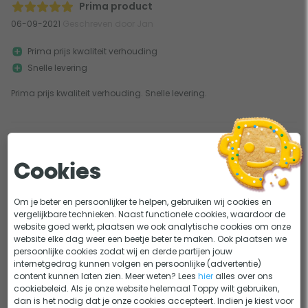
Prima product
06-09-2021
Geschreven door Jan
Prima prijs kwaliteit verhouding
Snelle levering
Prima prijs kwaliteit verhouding. Snelle levering.
0
0
Prima filter voor mijn sunrise spa
Cookies
16-06-2021
Geschreven door Richard Schutte
Om je beter en persoonlijker te helpen, gebruiken wij cookies en
Past goed
vergelijkbare technieken. Naast functionele cookies, waardoor de
Snelle levering
website goed werkt, plaatsen we ook analytische cookies om onze
website elke dag weer een beetje beter te maken. Ook plaatsen we
Filter past goed en werd snel geleverd. Ik ben weer blij met nieuwe
persoonlijke cookies zodat wij en derde partijen jouw
filters in mijn sunrise spa.
internetgedrag kunnen volgen en persoonlijke (advertentie)
content kunnen laten zien. Meer weten? Lees
hier
alles over ons
cookiebeleid. Als je onze website helemaal Toppy wilt gebruiken,
dan is het nodig dat je onze cookies accepteert. Indien je kiest voor
0
0