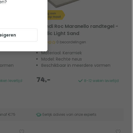
ten?
ndtegel -
Scandi Roc Maranello randtegel -
Nordic Light Sand
eigeren
0 beoordelingen
Materiaal: Keramiek
Model: Rechte neus
vormen
Beschikbaar in meerdere vormen
74,-
ken levertijd
8-12 weken levertijd
anaf €75
Eerlijk advies van onze experts