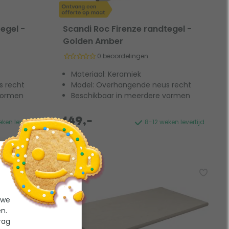
egel -
Scandi Roc Firenze randtegel -
Golden Amber
0 beoordelingen
Materiaal: Keramiek
s recht
Model: Overhangende neus recht
vormen
Beschikbaar in meerdere vormen
149,-
ken levertijd
8-12 weken levertijd
 we
n.
rag