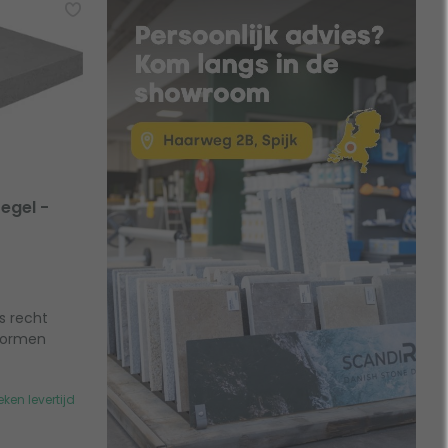
egel -
s recht
vormen
ken levertijd