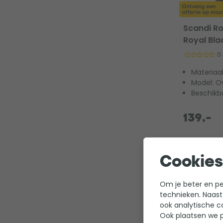
Scandi Ro
Royal Bla
0
Materiaa
Model: O
Beschikb
139,-
Cookies
Om je beter en per
technieken. Naast
ook analytische c
Ook plaatsen we p