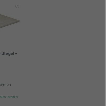
ndtegel -
vormen
ken levertijd