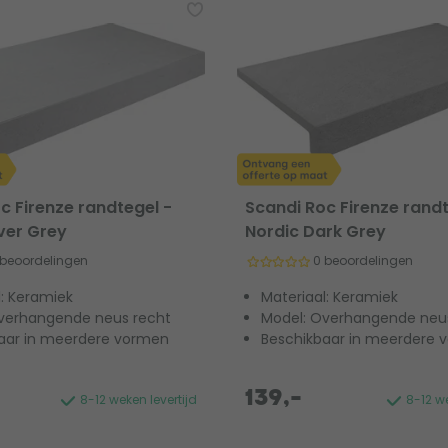
c Firenze randtegel -
Scandi Roc Firenze randt
lver Grey
Nordic Dark Grey
 beoordelingen
0 beoordelingen
l: Keramiek
Materiaal: Keramiek
verhangende neus recht
Model: Overhangende neu
aar in meerdere vormen
Beschikbaar in meerdere 
139,-
8-12 weken levertijd
8-12 we