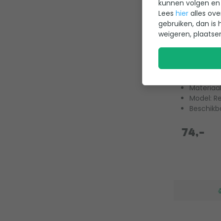
kunnen volgen en 
Lees
hier
alles ove
gebruiken, dan is 
weigeren, plaatse
Scandi Ro
Nordic Si
0
Materiaa
Model: R
Beschikb
74,-