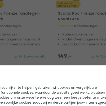
c Firenze randtegel -
Scandi Roc Firenze randt
ck
Royal Grey
 beoordelingen
0 beoordelingen
l: Keramiek
Materiaal: Keramiek
verhangende neus recht
Model: Overhangende neu
aar in meerdere vormen
Beschikbaar in meerdere 
149,-
8-12 weken levertijd
8-12 we
soonlijker te helpen, gebruiken wij cookies en vergelijkbare
 functionele cookies, waardoor de website goed werkt, plaatsen
ookies om onze website elke dag weer een beetje beter te make
ersoonlijke cookies zodat wij en derde partijen jouw internetged