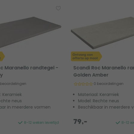
c Maranello randtegel -
Scandi Roc Maranello ra
ey
Golden Amber
 beoordelingen
0 beoordelingen
l: Keramiek
Materiaal: Keramiek
echte neus
Model: Rechte neus
aar in meerdere vormen
Beschikbaar in meerdere 
79,-
8-12 weken levertijd
8-12 we