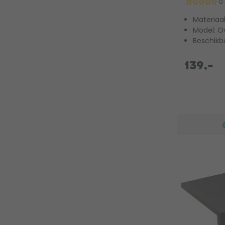
0
Materiaa
Model: O
Beschikb
139,-