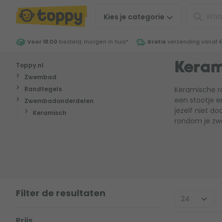
Kies je
categorie
Voor 18:00
besteld, morgen in huis
*
Gratis
verzending vanaf 
Toppy.nl
Keram
Zwembad
Randtegels
Keramische r
een stootje e
Zwembadonderdelen
jezelf niet do
Keramisch
rondom je zwe
Filter de resultaten
Prijs