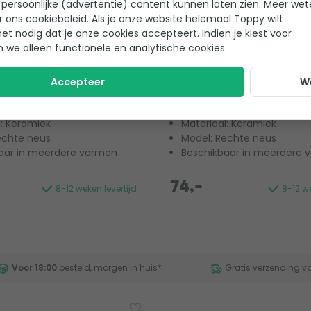
persoonlijke (advertentie) content kunnen laten zien. Meer we
r ons cookiebeleid. Als je onze website helemaal Toppy wilt
het nodig dat je onze cookies accepteert. Indien je kiest voor
n we alleen functionele en analytische cookies.
c Maranello randtegel -
Scandi Roc Maranello ra
lver Grey
Nordic Dark Grey
Accepteer
W
 beoordelingen
0 beoordelingen
l: Keramiek
Materiaal: Keramiek
echte neus
Model: Rechte neus
aar in meerdere vormen
Beschikbaar in meerdere 
74,-
8-12 weken levertijd
8-12 we
Voor 18:00
besteld, morgen in huis
*
Gratis verzending v