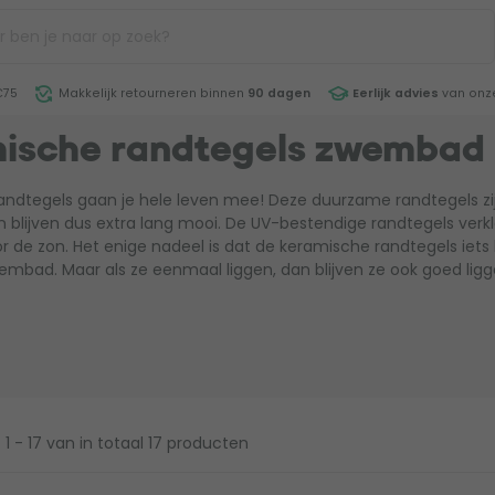
€75
Makkelijk retourneren binnen
90 dagen
Eerlijk advies
van onze
ische randtegels zwembad
andtegels gaan je hele leven mee! Deze duurzame randtegels zi
n blijven dus extra lang mooi. De UV-bestendige randtegels verkl
or de zon. Het enige nadeel is dat de keramische randtegels iets l
mbad. Maar als ze eenmaal liggen, dan blijven ze ook goed ligge
1 - 17
van in totaal 17 producten