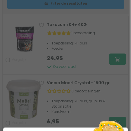
Filter de resultaten
Takazumi KH+ 4KG
1 beoordeling
Toepassing: kH plus
Poeder
24,95
Vergelijk
Op voorraad
Vincia Maerl Crystal - 1500 gr
0 beoordelingen
Toepassing: kH plus, gH plus &
Stabilisatie
Korrelvorm
6,95
Vergelijk
Op voorraad