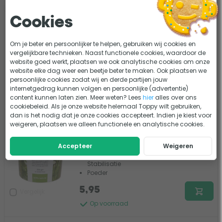
Cookies
Velda KH Plus 1000 ml
1 beoordeling
Om je beter en persoonlijker te helpen, gebruiken wij cookies en
vergelijkbare technieken. Naast functionele cookies, waardoor de
Toepassing: kH plus
website goed werkt, plaatsen we ook analytische cookies om onze
Vloeibaar
website elke dag weer een beetje beter te maken. Ook plaatsen we
persoonlijke cookies zodat wij en derde partijen jouw
15,95
Vergelijk
internetgedrag kunnen volgen en persoonlijke (advertentie)
Op voorraad
content kunnen laten zien. Meer weten? Lees
hier
alles over ons
cookiebeleid. Als je onze website helemaal Toppy wilt gebruiken,
dan is het nodig dat je onze cookies accepteert. Indien je kiest voor
Vincia Maerl - 700 gr
weigeren, plaatsen we alleen functionele en analytische cookies.
1 beoordeling
Accepteer
Weigeren
Toepassing: kH plus, gH plus &
Stabilisatie
Poeder
5,95
Vergelijk
Op voorraad