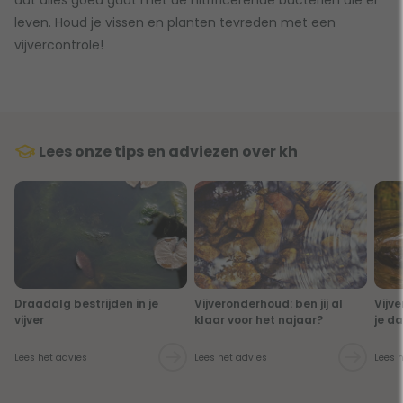
leven. Houd je vissen en planten tevreden met een
vijvercontrole!
Lees onze tips en adviezen over kh
Draadalg bestrijden in je
Vijveronderhoud: ben jij al
Vijv
vijver
klaar voor het najaar?
je da
Lees het advies
Lees het advies
Lees 