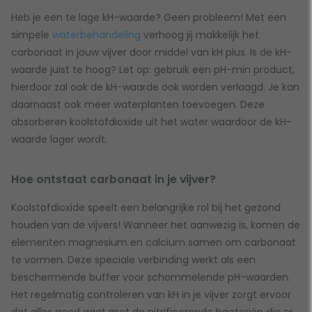
Heb je een te lage kH-waarde? Geen probleem! Met een
simpele
waterbehandeling
verhoog jij makkelijk het
carbonaat in jouw vijver door middel van kH plus. Is de kH-
waarde juist te hoog? Let op: gebruik een pH-min product,
hierdoor zal ook de kH-waarde ook worden verlaagd. Je kan
daarnaast ook meer waterplanten toevoegen. Deze
absorberen koolstofdioxide uit het water waardoor de kH-
waarde lager wordt.
Hoe ontstaat carbonaat in je vijver?
Koolstofdioxide speelt een belangrijke rol bij het gezond
houden van de vijvers! Wanneer het aanwezig is, komen de
elementen magnesium en calcium samen om carbonaat
te vormen. Deze speciale verbinding werkt als een
beschermende buffer voor schommelende pH-waarden.
Het regelmatig controleren van kH in je vijver zorgt ervoor
dat alles goed gaat met de nitrificerende bacteriën die er