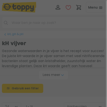
Menu
kH, gH & pH
kH vijver
Gezonde waterwaarden in je vijver is het recept voor succes!
De juiste kH-waarde in je vijver samen met veel nitrificerende
bacteriën staat gelijk aan kristalhelder, zuurstofrijk water én
levendige planten. Deze kH waarde geeft aan hoeveel
carbonaat er in jouw vijver is opgelost. Vind de perfecte
Lees meer
balans tussen 6° en 10° dH in jouw vijver. Dit bevordert het
rondzwemmen van gelukkige vissen en creëert een perfecte
omgeving om optimaal van jouw vijver te genieten. Vergeet
Gebruik een filter
dus niet deze waarde regelmatig te controleren met een
test.
1 - 21