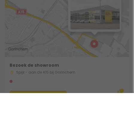
Bezoek de showroom
Spijk - aan de A15 bij Gorinchem
Route & Openingstijden
Gebruik een filter