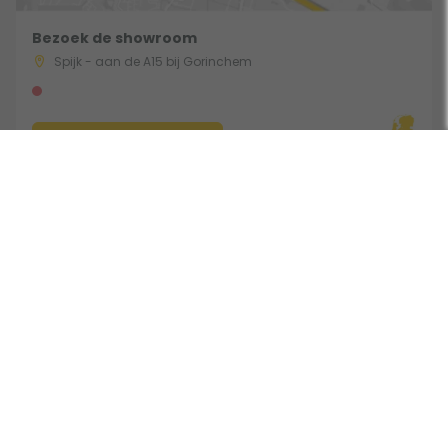
Bezoek de showroom
Spijk - aan de A15 bij Gorinchem
Route & Openingstijden
Volg ons:
Beoordeeld door klanten met een 9,0 uit 30762 beoordelingen •
Onderdeel van Toppy B.V. • Alle prijzen zijn inclusief BTW •
Copyright 2006 - 2026
Cookies
•
Algemene voorwaarden
•
Privacy