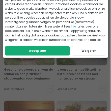
echte wellness-plek
van een sauna?
vergelijkbare technieken. Naast functionele cookies, waardoor de
website goed werkt, plaatsen we ook analytische cookies om onze
website elke dag weer een beetje beter te maken. Ook plaatsen we
Lees het advies
Lees het advies
persoonlijke cookies zodat wij en derde partijen jouw
internetgedrag kunnen volgen en persoonlijke (advertentie)
content kunnen laten zien. Meer weten? Lees
hier
alles over ons
cookiebeleid. Als je onze website helemaal Toppy wilt gebruiken,
dan is het nodig dat je onze cookies accepteert. Indien je kiest voor
weigeren, plaatsen we alleen functionele en analytische cookies.
Accepteer
Weigeren
Gezondheidsvoordelen van de
Is een sauna moeilijk zelf te
sauna en een praktisch
installeren? Zo zit het met
stappenplan voor beginners
montageplek en stroom
Lees het advies
Lees het advies